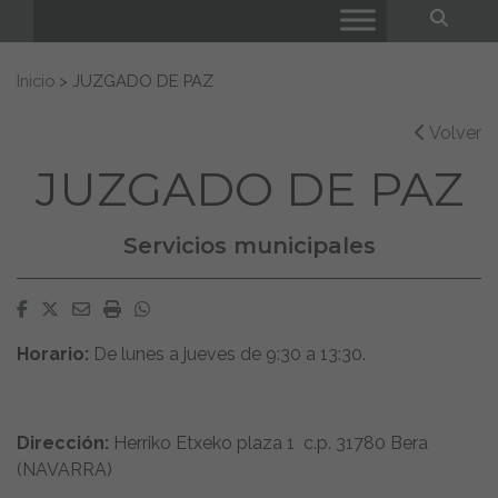
Bus
Buscar:
Inicio
>
JUZGADO DE PAZ
Volver
JUZGADO DE PAZ
Servicios municipales
Facebook
Twitter
Email
Imprimir
Whatsapp
Horario:
De lunes a jueves de 9:30 a 13:30.
Dirección:
Herriko Etxeko plaza 1 c.p. 31780 Bera
(NAVARRA)