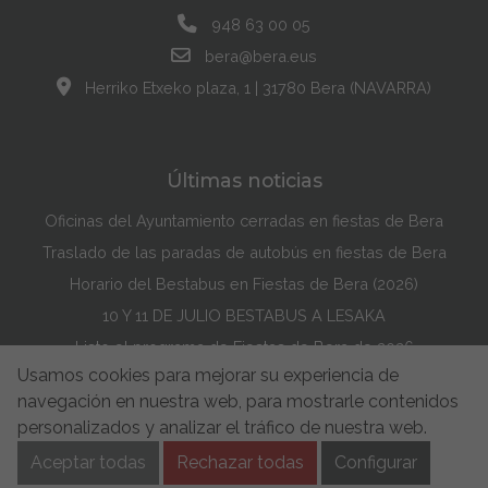
948 63 00 05
bera@bera.eus
Herriko Etxeko plaza, 1 | 31780 Bera (NAVARRA)
Últimas noticias
Oficinas del Ayuntamiento cerradas en fiestas de Bera
Traslado de las paradas de autobús en fiestas de Bera
Horario del Bestabus en Fiestas de Bera (2026)
10 Y 11 DE JULIO BESTABUS A LESAKA
Listo el programa de Fiestas de Bera de 2026
Usamos cookies para mejorar su experiencia de
Maddi Lasarte Barredo ha ganado el Concurso de la Portada de Fiestas de Bera de 2026
navegación en nuestra web, para mostrarle contenidos
Política de Cookies
Accesibilidad
Aviso Legal
personalizados y analizar el tráfico de nuestra web.
Aviso de privacidad
Buzón de Sugerencias
Aceptar todas
Rechazar todas
Configurar
Política de Seguridad de la información