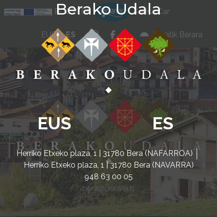
Berako Udala
Ir al contenido
POCTEFA
KarKarCar
whatsapp
facebook
instagram
EUS
ES
Beratik Berara
EUS
ES
Herriko Etxeko plaza, 1 | 31780 Bera (NAFARROA)
Herriko Etxeko plaza, 1 | 31780 Bera (NAVARRA)
948 63 00 05
bera@bera.eus