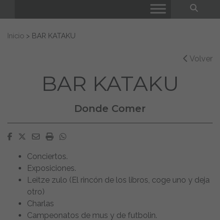
Bus
Buscar:
Inicio
>
BAR KATAKU
Volver
BAR KATAKU
Donde Comer
Facebook
Twitter
Email
Imprimir
Whatsapp
Conciertos.
Exposiciones.
Leitze zulo (El rincón de los libros, coge uno y deja
otro)
Charlas
Campeonatos de mus y de futbolin.