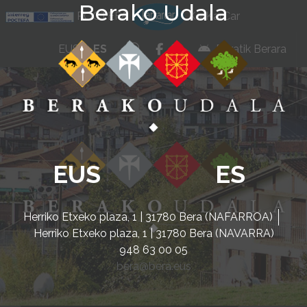
Berako Udala
Ir al contenido
POCTEFA
KarKarCar
whatsapp
facebook
instagram
EUS
ES
Beratik Berara
EUS
ES
Herriko Etxeko plaza, 1 | 31780 Bera (NAFARROA)
Herriko Etxeko plaza, 1 | 31780 Bera (NAVARRA)
948 63 00 05
bera@bera.eus