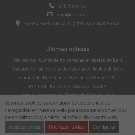
948 63 00 05
bera@bera.eus
Herriko Etxeko plaza, 1 | 31780 Bera (NAVARRA)
Últimas noticias
Oficinas del Ayuntamiento cerradas en fiestas de Bera
Traslado de las paradas de autobús en fiestas de Bera
Horario del Bestabus en Fiestas de Bera (2026)
10 Y 11 DE JULIO BESTABUS A LESAKA
Listo el programa de Fiestas de Bera de 2026
Usamos cookies para mejorar su experiencia de
Maddi Lasarte Barredo ha ganado el Concurso de la Portada de Fiestas de Bera de 2026
navegación en nuestra web, para mostrarle contenidos
Política de Cookies
Accesibilidad
Aviso Legal
personalizados y analizar el tráfico de nuestra web.
Aviso de privacidad
Buzón de Sugerencias
Aceptar todas
Rechazar todas
Configurar
Política de Seguridad de la información