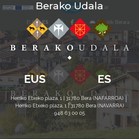
Berako Udala
Ir al contenido
POCTEFA
KarKarCar
whatsapp
facebook
instagram
EUS
ES
Beratik Berara
EUS
ES
Herriko Etxeko plaza, 1 | 31780 Bera (NAFARROA)
Herriko Etxeko plaza, 1 | 31780 Bera (NAVARRA)
948 63 00 05
bera@bera.eus