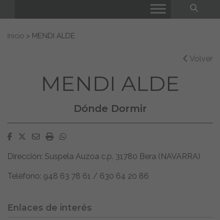
Bus
Buscar:
Inicio
>
MENDI ALDE
Volver
MENDI ALDE
Dónde Dormir
Facebook
Twitter
Email
Imprimir
Whatsapp
Dirección: Suspela Auzoa c.p. 31780 Bera (NAVARRA)
Teléfono: 948 63 78 61 / 630 64 20 86
Enlaces de interés