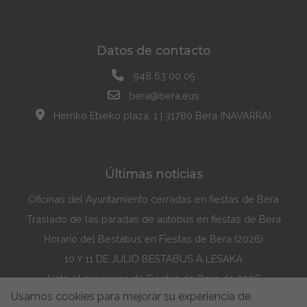
Datos de contacto
948 63 00 05
bera@bera.eus
Herriko Etxeko plaza, 1 | 31780 Bera (NAVARRA)
Últimas noticias
Oficinas del Ayuntamiento cerradas en fiestas de Bera
Traslado de las paradas de autobús en fiestas de Bera
Horario del Bestabus en Fiestas de Bera (2026)
10 Y 11 DE JULIO BESTABUS A LESAKA
Listo el programa de Fiestas de Bera de 2026
Usamos cookies para mejorar su experiencia de
Maddi Lasarte Barredo ha ganado el Concurso de la Portada de Fiestas de Bera de 2026