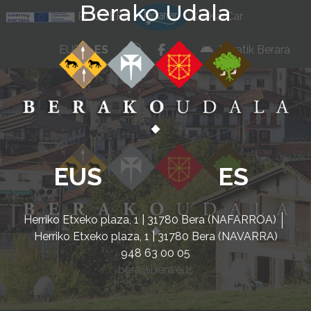
Berako Udala
Ir al contenido
POCTEFA
KarKarCar
whatsapp
facebook
instagram
EUS
ES
Beratik Berara
EUS
ES
Herriko Etxeko plaza, 1 | 31780 Bera (NAFARROA)
Herriko Etxeko plaza, 1 | 31780 Bera (NAVARRA)
948 63 00 05
bera@bera.eus