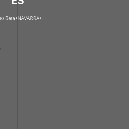
ES
1780 Bera (NAVARRA)
y