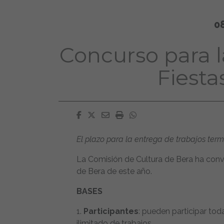
0
Concurso para 
Fiesta
Facebook
Twitter
Email
Imprimir
Whatsapp
El plazo para la entrega de trabajos termi
La Comisión de Cultura de Bera ha conv
de Bera de este año.
BASES
1.
Participantes
: pueden participar to
ilimitado de trabajos.