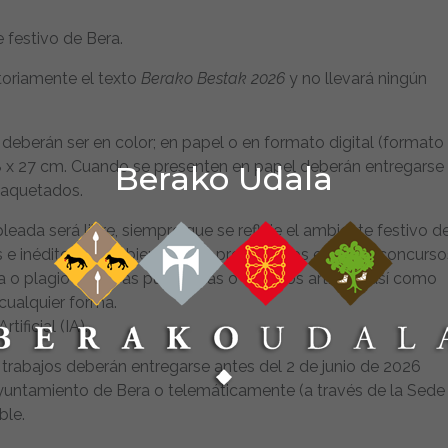
e festivo de Bera.
toriamente el texto
Berako Bestak 2026
y no llevará ningún
 deberán ser en color; en papel o en formato digital (formato
 18 x 27 cm. Cuando se presenten en papel deberán entregarse
Berako Udala
paquetados.
pleada será libre, siempre que se refleje el ambiente festivo d
es e inéditos, no habiendo sido presentados en otros concurso
 o plagio de obras publicadas o de otros artistas, así como
 cualquier forma.
tificial (IA).
s trabajos deberán entregarse antes del 2 de junio de 2026
l Ayuntamiento de Bera o telemáticamente (a través de la Sede
ble.