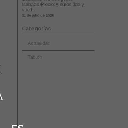
(sábado)Precio: 5 euros (ida y
vuelt...
21 de julio de 2026
Categorías
Actualidad
Tablón
e
s