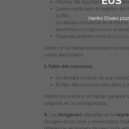
EUS
Oficinas del Ayuntamiento [Herriko
Correo certificado al Registro del
31780.
Herriko Etxeko pla
Se deberá comunicar, en el mismo d
electrónico
bera@bera.eus
el envío
Telemáticamente (
sede electrónic
Junto con el trabajo presentado se inclu
correo electrónico.
7. Fallo del concurso
:
Se decidirá a través de una votaci
El fallo del concurso será único y 
Habrá dos premios: el trabajo ganador s
segundo en la contraportada.
8.
Las
imágenes
utilizadas en la
repre
hincapié en los roles y estereotipos tra
diferencias en materia de sexo, raza, eda