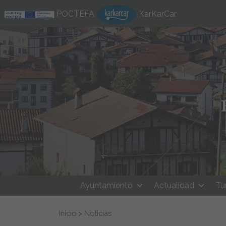
Ir al contenido
POCTEFA
KarKarCar
Ayuntamiento
Actualidad
Tu
Buscar:
Inicio
>
Noticias