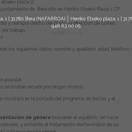
 etxeko plaza 1]
 Ayuntamiento de Bera sito en Herriko Etxeko Plaza 1, CP
za, 1 | 31780 Bera (NAFARROA)
Herriko Etxeko plaza, 1 | 3
ía y siempre dentro del plazo, la dirección de correo
948 63 00 05
 del trabajo.
bera@bera.eus
a
)
irán los siguientes datos: nombre y apellidos, edad, teléfono 
ón popular.
no se podrán recurrir por ningún motivo.
e mostrará en la portada del programa de fiestas y el
sentación de género
buscarán el equilibrio, sin hacer
dicionales, y evitando el tratamiento desfavorable de las
d, cultura u opción sexual.