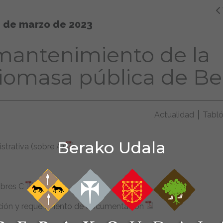
 de marzo de 2023
 mantenimiento de la
biomasa pública de Be
Actualidad
Tabl
Berako Udala
strativa (sobre A)
obres C
ción y requerimiento de documentación