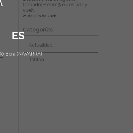
(sábado)Precio: 5 euros (ida y
vuelt...
21 de julio de 2026
Categorías
ES
Actualidad
1780 Bera (NAVARRA)
Tablón