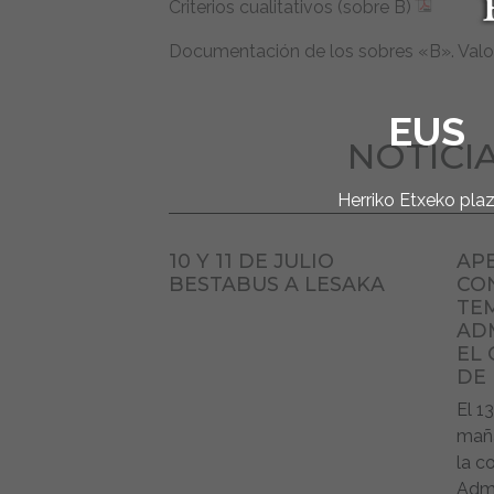
Criterios cualitativos (sobre B)
Documentación de los sobres «B». Valo
EUS
NOTICI
Herriko Etxeko pla
10 Y 11 DE JULIO
APE
BESTABUS A LESAKA
CO
TE
AD
EL
DE
El 1
maña
la c
Admi