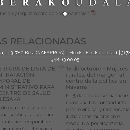
ración y requerimiento de documentación.
AS RELACIONADAS
za, 1 | 31780 Bera (NAFARROA)
Herriko Etxeko plaza, 1 | 3
948 63 00 05
bera@bera.eus
RTURA DE LISTA DE
15 de octubre – Mujeres
NTRATACIÓN
rurales, del margen al
MPORAL DE
centro de la política en
MINISTRATIVO PARA
Navarra
 CENTRO DE SALUD
El 15 de octubre se mantiene
 LESAKA
como una fecha importante
3 de octubre, a las 9 de la
para reivindicar y reconocer la
na, se abrirá la lista para
lucha de las mujeres en el
ontratación temporal de
medio rural por alcanzar la
nistrativo/a del Servicio