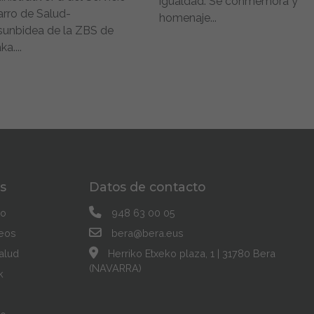
igualdad. Se conmemora y
rro de Salud-
homenaje...
unbidea de la ZBS de
a....
s
Datos de contacto
co
948 63 00 05
eos
bera@bera.eus
alud
Herriko Etxeko plaza, 1 | 31780 Bera
(NAVARRA)
k