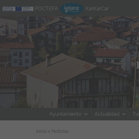
Ir al contenido
POCTEFA
KarKarCar
Ayuntamiento
Actualidad
Tu
Buscar:
Inicio
>
Noticias