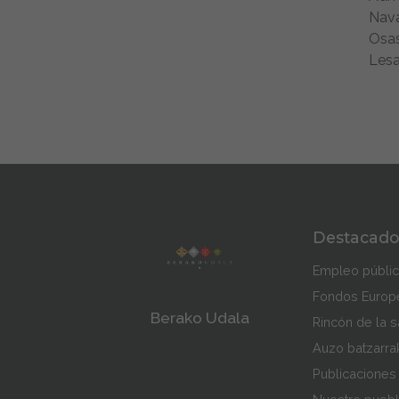
Nava
Osas
Lesak
Destacado
Empleo públi
Fondos Europ
Berako Udala
Rincón de la s
Auzo batzarra
Publicaciones