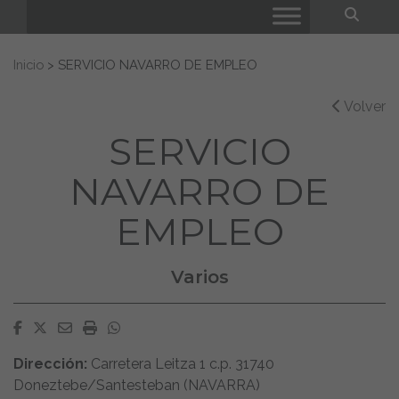
Bus
Buscar:
Inicio
>
SERVICIO NAVARRO DE EMPLEO
Volver
SERVICIO
NAVARRO DE
EMPLEO
Varios
Facebook
Twitter
Email
Imprimir
Whatsapp
Dirección:
Carretera Leitza 1 c.p. 31740
Doneztebe/Santesteban (NAVARRA)