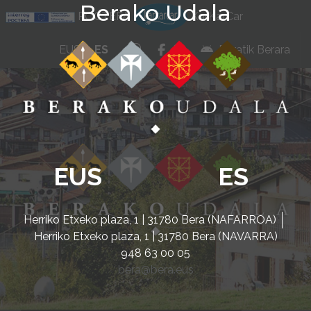
Berako Udala
Ir al contenido
POCTEFA
KarKarCar
whatsapp
facebook
instagram
EUS
ES
Beratik Berara
EUS
ES
Herriko Etxeko plaza, 1 | 31780 Bera (NAFARROA)
Herriko Etxeko plaza, 1 | 31780 Bera (NAVARRA)
948 63 00 05
bera@bera.eus