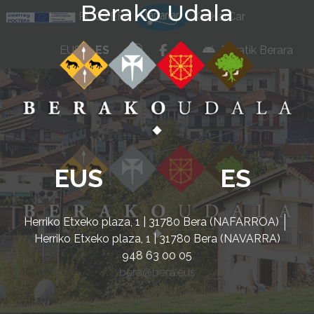
Berako Udala
Ir al contenido
POCTEFA
KarKarCar
whatsapp
facebook
instagram
EUS
ES
Beratik Berara
EUS
ES
Herriko Etxeko plaza, 1 | 31780 Bera (NAFARROA)
Herriko Etxeko plaza, 1 | 31780 Bera (NAVARRA)
948 63 00 05
bera@bera.eus