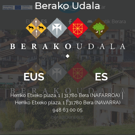
Berako Udala
Ir al contenido
POCTEFA
KarKarCar
whatsapp
facebook
instagram
EUS
ES
Beratik Berara
EUS
ES
Herriko Etxeko plaza, 1 | 31780 Bera (NAFARROA)
Herriko Etxeko plaza, 1 | 31780 Bera (NAVARRA)
948 63 00 05
bera@bera.eus