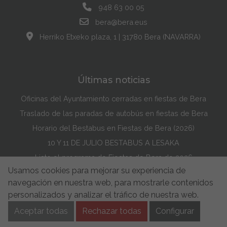
948 63 00 05
bera@bera.eus
Herriko Etxeko plaza, 1 | 31780 Bera (NAVARRA)
Últimas noticias
Oficinas del Ayuntamiento cerradas en fiestas de Bera
Traslado de las paradas de autobús en fiestas de Bera
Horario del Bestabus en Fiestas de Bera (2026)
10 Y 11 DE JULIO BESTABUS A LESAKA
Listo el programa de Fiestas de Bera de 2026
Usamos cookies para mejorar su experiencia de
Maddi Lasarte Barredo ha ganado el Concurso de la Portada de Fiestas de Bera de 2026
navegación en nuestra web, para mostrarle contenidos
Política de Cookies
Accesibilidad
Aviso Legal
personalizados y analizar el tráfico de nuestra web.
Aviso de privacidad
Buzón de Sugerencias
Aceptar todas
Rechazar todas
Configurar
Política de Seguridad de la información