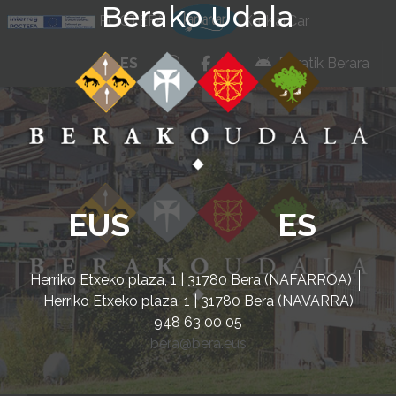
Berako Udala
Ir al contenido
POCTEFA
KarKarCar
whatsapp
facebook
instagram
ES
Beratik Berara
EUS
ES
Herriko Etxeko plaza, 1 | 31780 Bera (NAFARROA)
Herriko Etxeko plaza, 1 | 31780 Bera (NAVARRA)
948 63 00 05
bera@bera.eus