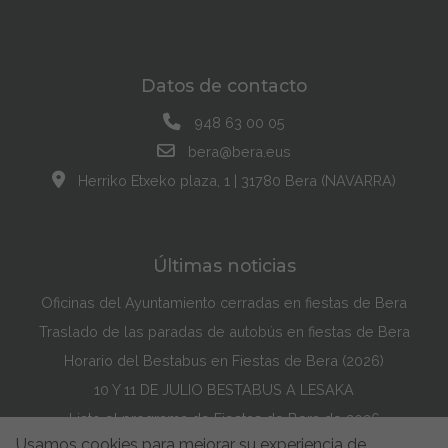
Datos de contacto
948 63 00 05
bera@bera.eus
Herriko Etxeko plaza, 1 | 31780 Bera (NAVARRA)
Últimas noticias
Oficinas del Ayuntamiento cerradas en fiestas de Bera
Traslado de las paradas de autobús en fiestas de Bera
Horario del Bestabus en Fiestas de Bera (2026)
10 Y 11 DE JULIO BESTABUS A LESAKA
Listo el programa de Fiestas de Bera de 2026
Usamos cookies para mejorar su experiencia de
Maddi Lasarte Barredo ha ganado el Concurso de la Portada de Fiestas de Bera de 2026