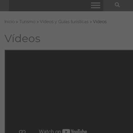
Bus
Buscar:
Inicio
>
Turismo
>
Vídeos y Guías turísticas
>
Vídeos
Vídeos