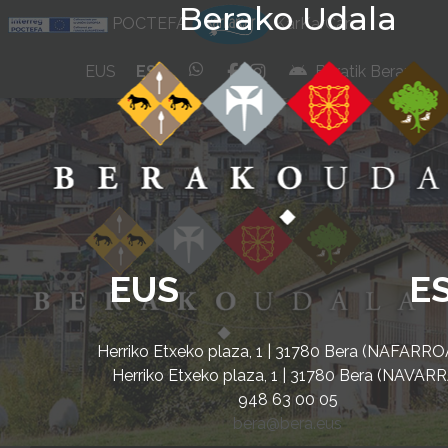
Berako Udala
Ir al contenido
POCTEFA
KarKarCar
whatsapp
facebook
instagram
EUS
ES
Beratik Berara
EUS
E
Herriko Etxeko plaza, 1 | 31780 Bera (NAFARRO
Herriko Etxeko plaza, 1 | 31780 Bera (NAVARR
948 63 00 05
bera@bera.eus