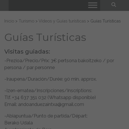
Bus
Buscar:
Inicio
>
Turismo
>
Vídeos y Guías turísticas
>
Guías Turísticas
Guías Turísticas
Visitas guiadas:
-Prezioa/Precio/Prix: 3€ pertsona bakoitzeko / por
persona / par personne
-Iraupena/Duración/Durée: 90 min. approx.
-Izen-ematea/Inscripciones/Inscriptions:
Tlf. +34 637 351 032 (Whatsapp disponible)
Email: andoanduezaintxa@gmail.com
-Abiapuntua/Punto de partida/Départ:
Berako Udala