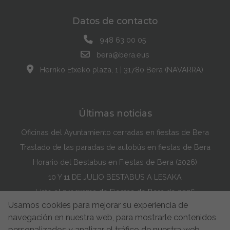
Datos de contacto
948 63 00 05
bera@bera.eus
Herriko Etxeko plaza, 1 | 31780 Bera (NAVARRA)
Últimas noticias
Oficinas del Ayuntamiento cerradas en fiestas de Bera
Traslado de las paradas de autobús en fiestas de Bera
Horario del Bestabus en Fiestas de Bera (2026)
10 Y 11 DE JULIO BESTABUS A LESAKA
Listo el programa de Fiestas de Bera de 2026
Usamos cookies para mejorar su experiencia de
Maddi Lasarte Barredo ha ganado el Concurso de la Portada de Fiestas de Bera de 2026
navegación en nuestra web, para mostrarle contenidos
Política de Cookies
Accesibilidad
Aviso Legal
personalizados y analizar el tráfico de nuestra web.