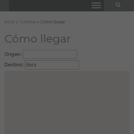
Bus
Buscar:
Inicio
>
Turismo
>
Cómo llegar
Cómo llegar
Origen:
Destino: