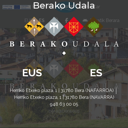
Berako Udala
Ir al contenido
POCTEFA
KarKarCar
whatsapp
facebook
instagram
EUS
ES
Beratik Berara
EUS
ES
Herriko Etxeko plaza, 1 | 31780 Bera (NAFARROA)
Herriko Etxeko plaza, 1 | 31780 Bera (NAVARRA)
948 63 00 05
bera@bera.eus