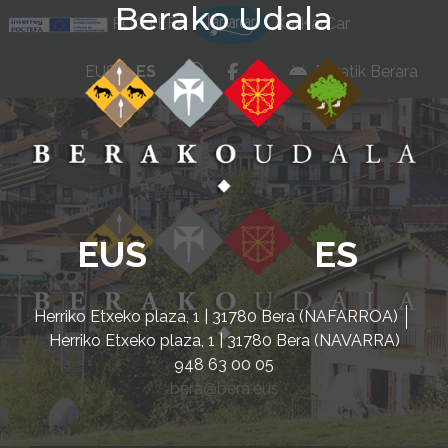
Berako Udala
Ir al contenido
POCTEFA
KarKarCar
whatsapp
facebook
instagram
EUS
ES
Beratik Berara
EUS
ES
Herriko Etxeko plaza, 1 | 31780 Bera (NAFARROA)
Herriko Etxeko plaza, 1 | 31780 Bera (NAVARRA)
948 63 00 05
bera@bera.eus