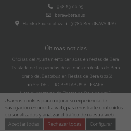
948 63 00 05
bera@bera.eus
Herriko Etxeko plaza, 1 | 31780 Bera (NAVARRA)
Últimas noticias
Oficinas del Ayuntamiento cerradas en fiestas de Bera
Traslado de las paradas de autobús en fiestas de Bera
Horario del Bestabus en Fiestas de Bera (2026)
10 Y 11 DE JULIO BESTABUS A LESAKA
Listo el programa de Fiestas de Bera de 2026
Usamos cookies para mejorar su experiencia de
Maddi Lasarte Barredo ha ganado el Concurso de la Portada de Fiestas de Bera de 2026
navegación en nuestra web, para mostrarle contenidos
Política de Cookies
Accesibilidad
Aviso Legal
personalizados y analizar el tráfico de nuestra web.
Aviso de privacidad
Buzón de Sugerencias
Aceptar todas
Rechazar todas
Configurar
Política de Seguridad de la información