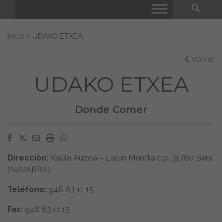
Bus
Buscar:
Inicio
>
UDAKO ETXEA
Volver
UDAKO ETXEA
Donde Comer
Facebook
Twitter
Email
Imprimir
Whatsapp
Dirección:
Kaule Auzoa – Larun Mendia c.p. 31780 Bera
(NAVARRA)
Teléfono:
948 63 11 15
Fax:
948 63 11 15