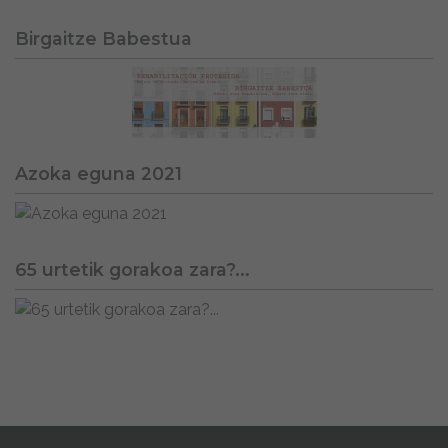
Birgaitze Babestua
Azoka eguna 2021
65 urtetik gorakoa zara?...