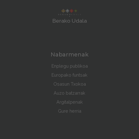
Berako Udala
Nabarmenak
Enplegu publikoa
Europako funtsak
Osasun Txokoa
Auzo batzarrak
Argitalpenak
Gure herria