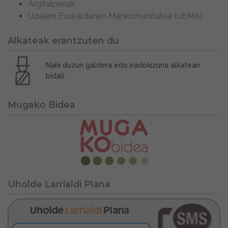
Argitalpenak
Udalerri Euskaldunen Mankomunitatea (UEMA)
Alkateak erantzuten du
Nahi duzun galdera edo iradokizuna alkateari
bidali.
Mugako Bidea
Uholde Larrialdi Plana