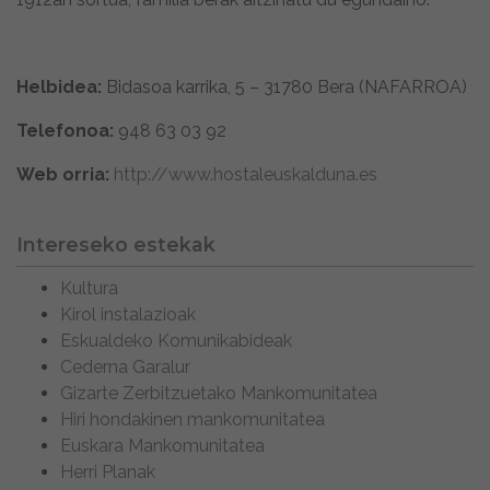
Helbidea:
Bidasoa karrika, 5 – 31780 Bera (NAFARROA)
Telefonoa:
948 63 03 92
Web orria:
http://www.hostaleuskalduna.es
Intereseko estekak
Kultura
Kirol instalazioak
Eskualdeko Komunikabideak
Cederna Garalur
Gizarte Zerbitzuetako Mankomunitatea
Hiri hondakinen mankomunitatea
Euskara Mankomunitatea
Herri Planak