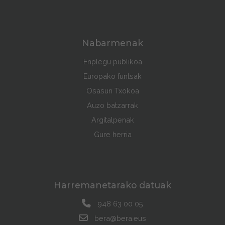
Nabarmenak
Enplegu publikoa
Europako funtsak
Osasun Txokoa
Auzo batzarrak
Argitalpenak
Gure herria
Harremanetarako datuak
948 63 00 05
bera@bera.eus