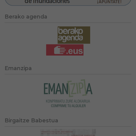
Berako agenda
Emanzipa
Birgaitze Babestua