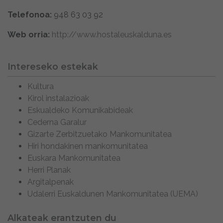
Telefonoa:
948 63 03 92
Web orria:
http://www.hostaleuskalduna.es
Intereseko estekak
Kultura
Kirol instalazioak
Eskualdeko Komunikabideak
Cederna Garalur
Gizarte Zerbitzuetako Mankomunitatea
Hiri hondakinen mankomunitatea
Euskara Mankomunitatea
Herri Planak
Argitalpenak
Udalerri Euskaldunen Mankomunitatea (UEMA)
Alkateak erantzuten du