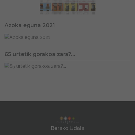
Azoka eguna 2021
65 urtetik gorakoa zara?...
Berako Udala