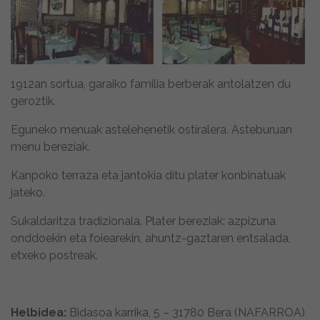
1912an sortua, garaiko familia berberak antolatzen du
geroztik.
Eguneko menuak astelehenetik ostiralera. Asteburuan
menu bereziak.
Kanpoko terraza eta jantokia ditu plater konbinatuak
jateko.
Sukaldaritza tradizionala. Plater bereziak: azpizuna
onddoekin eta foiearekin, ahuntz-gaztaren entsalada,
etxeko postreak.
Helbidea:
Bidasoa karrika, 5 – 31780 Bera (NAFARROA)