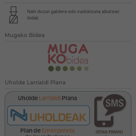
Nahi duzun galdera edo iradokizuna alkateari
bidali.
Mugako Bidea
Uholde Larrialdi Plana