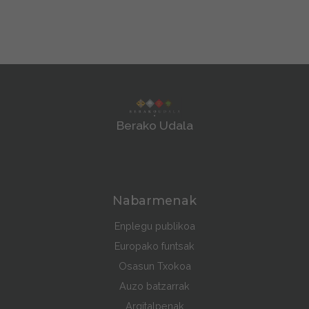
Berako Udala
Nabarmenak
Enplegu publikoa
Europako funtsak
Osasun Txokoa
Auzo batzarrak
Argitalpenak