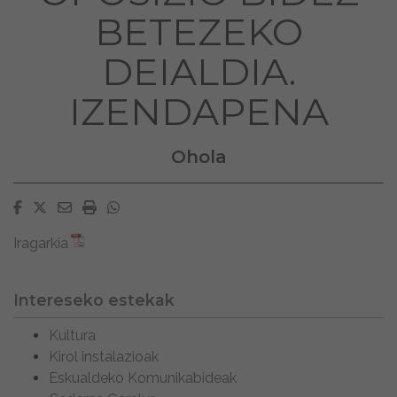
BETEZEKO
DEIALDIA.
IZENDAPENA
Ohola
Facebook
Twitter
Email
Imprimir
Whatsapp
Iragarkia
Intereseko estekak
Kultura
Kirol instalazioak
Eskualdeko Komunikabideak