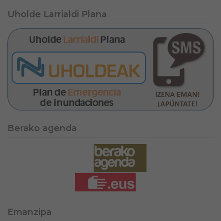
Uholde Larrialdi Plana
Berako agenda
Emanzipa