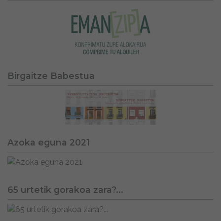
Birgaitze Babestua
Azoka eguna 2021
65 urtetik gorakoa zara?...