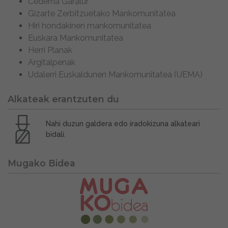
Cederna Garalur
Gizarte Zerbitzuetako Mankomunitatea
Hiri hondakinen mankomunitatea
Euskara Mankomunitatea
Herri Planak
Argitalpenak
Udalerri Euskaldunen Mankomunitatea (UEMA)
Alkateak erantzuten du
Nahi duzun galdera edo iradokizuna alkateari
bidali.
Mugako Bidea