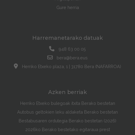
Gure herria
Harremanetarako datuak
948 63 00 05
bera@bera.eus
Herriko Etxeko plaza, 1 | 31780 Bera (NAFARROA)
Azken berriak
Herriko Etxeko bulegoak itxita Berako bestetan
Autobus geltokien leku aldaketa Berako bestetan
Bestabusaren ordutegia Berako bestetan (2026)
2026ko Berako bestetako egitaraua prest