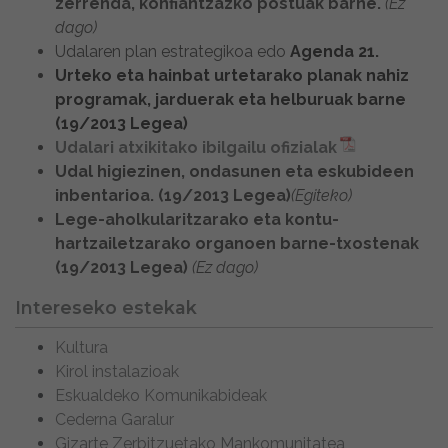
zerrenda, konfiantzazko postuak barne.
(Ez
dago)
Udalaren plan estrategikoa edo
Agenda 21.
Urteko eta hainbat urtetarako planak nahiz
programak, jarduerak eta helburuak barne
(19/2013 Legea)
Udalari atxikitako ibilgailu ofizialak
Udal higiezinen, ondasunen eta eskubideen
inbentarioa. (19/2013 Legea)
(Egiteko)
Lege-aholkularitzarako eta kontu-
hartzailetzarako organoen barne-txostenak
(19/2013 Legea)
(Ez dago)
Intereseko estekak
Kultura
Kirol instalazioak
Eskualdeko Komunikabideak
Cederna Garalur
Gizarte Zerbitzuetako Mankomunitatea