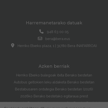
Harremanetarako datuak
948 63 00 05
bera@bera.eus
Herriko Etxeko plaza, 1 | 31780 Bera (NAFARROA)
Azken berriak
Herriko Etxeko bulegoak itxita Berako bestetan
Autobus geltokien leku aldaketa Berako bestetan
Bestabusaren ordutegia Berako bestetan (2026)
2026ko Berako bestetako egitaraua prest
Maddi Lasarte Barredok irabazi du 2026ko Berako Bestetako Egitarauaren Azala Lehiaketa