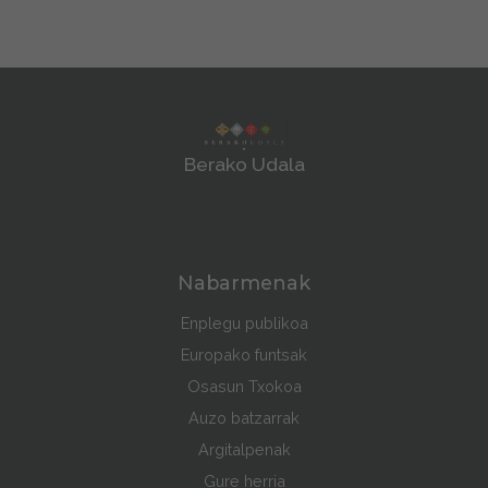
Berako Udala
Nabarmenak
Enplegu publikoa
Europako funtsak
Osasun Txokoa
Auzo batzarrak
Argitalpenak
Gure herria