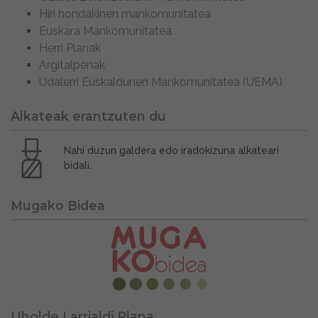
Hiri hondakinen mankomunitatea
Euskara Mankomunitatea
Herri Planak
Argitalpenak
Udalerri Euskaldunen Mankomunitatea (UEMA)
Alkateak erantzuten du
Nahi duzun galdera edo iradokizuna alkateari
bidali.
Mugako Bidea
Uholde Larrialdi Plana