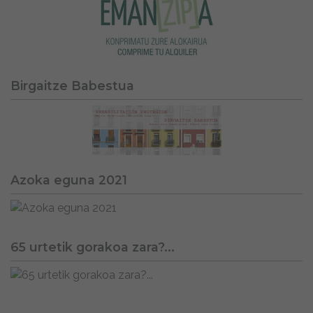
Birgaitze Babestua
Azoka eguna 2021
65 urtetik gorakoa zara?...