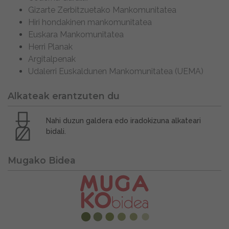
Gizarte Zerbitzuetako Mankomunitatea
Hiri hondakinen mankomunitatea
Euskara Mankomunitatea
Herri Planak
Argitalpenak
Udalerri Euskaldunen Mankomunitatea (UEMA)
Alkateak erantzuten du
Nahi duzun galdera edo iradokizuna alkateari
bidali.
Mugako Bidea