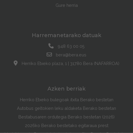
Gure herria
Harremanetarako datuak
948 63 00 05
bera@bera.eus
Herriko Etxeko plaza, 1 | 31780 Bera (NAFARROA)
Azken berriak
Herriko Etxeko bulegoak itxita Berako bestetan
Autobus geltokien leku aldaketa Berako bestetan
Bestabusaren ordutegia Berako bestetan (2026)
2026ko Berako bestetako egitaraua prest