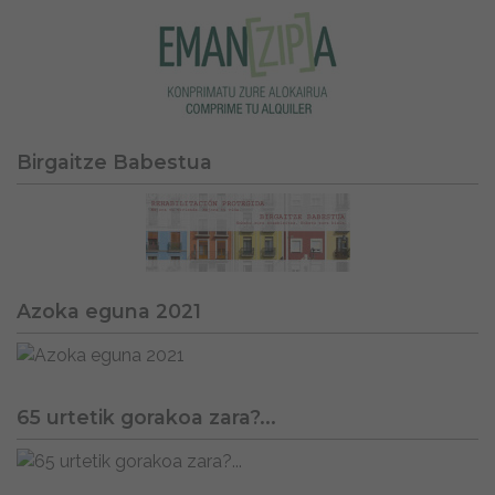
Birgaitze Babestua
Azoka eguna 2021
65 urtetik gorakoa zara?...