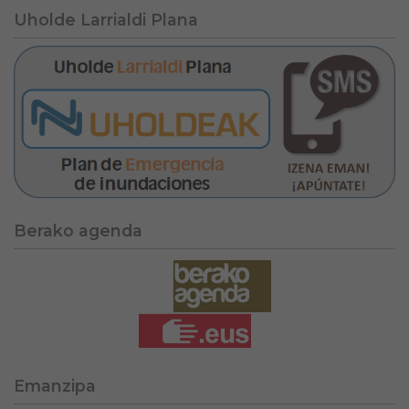
Uholde Larrialdi Plana
Berako agenda
Emanzipa