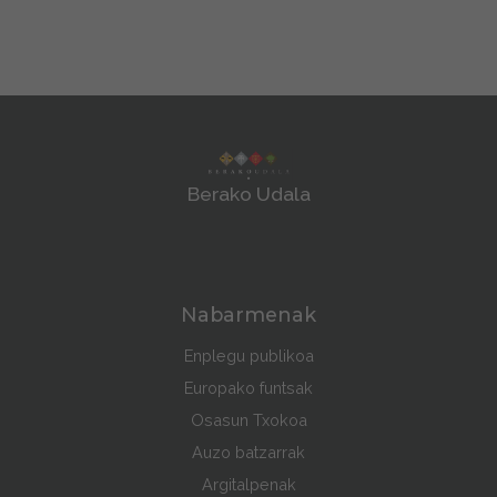
Berako Udala
Nabarmenak
Enplegu publikoa
Europako funtsak
Osasun Txokoa
Auzo batzarrak
Argitalpenak