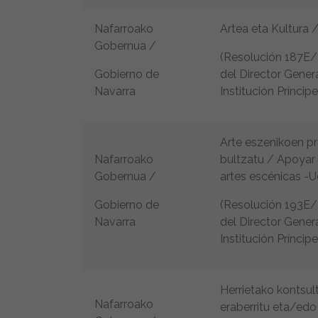
Nafarroako
Artea eta Kultura /
Gobernua /
(Resolución 187E/2
Gobierno de
del Director Gener
Navarra
Institución Príncip
Arte eszenikoen p
Nafarroako
bultzatu / Apoyar
Gobernua /
artes escénicas -U
Gobierno de
(Resolución 193E/2
Navarra
del Director Gener
Institución Príncip
Herrietako kontsult
Nafarroako
eraberritu eta/edo