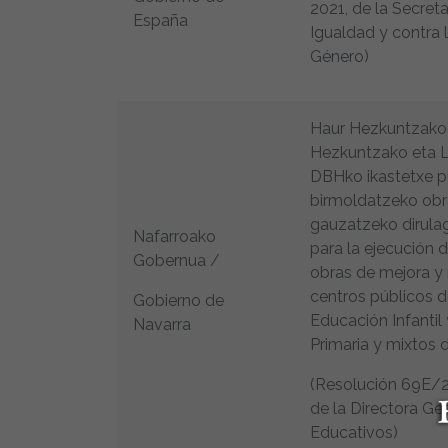
2021, de la Secret
España
Igualdad y contra 
Género)
Haur Hezkuntzako 
Hezkuntzako eta 
DBHko ikastetxe p
birmoldatzeko obr
gauzatzeko dirula
Nafarroako
para la ejecución 
Gobernua /
obras de mejora y
centros públicos d
Gobierno de
Educación Infantil
Navarra
Primaria y mixtos 
(Resolución 69E/20
de la Directora Ge
Educativos)