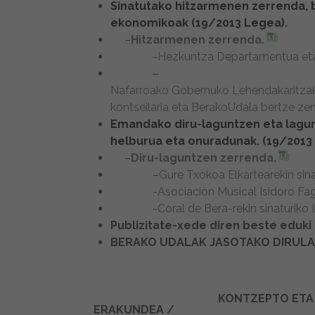
Sinatutako hitzarmenen zerrenda, b
ekonomikoak (19/2013 Legea).
–
Hitzarmenen zerrenda.
-Hezkuntza Departamentua eta
–
Nafarroako Gobernuko Lehendakaritzako
kontseilaria eta BerakoUdala bertze ze
Emandako diru-laguntzen eta lagun
helburua eta onuradunak. (19/2013
–
Diru-laguntzen zerrenda.
–
Gure Txokoa Elkartearekin sin
-Asociación Musical Isidoro Fa
-Coral de Bera-rekin sinaturiko
Publizitate-xede diren beste eduki 
BERAKO UDALAK JASOTAKO DIRULA
KONTZEPTO ETA
ERAKUNDEA /