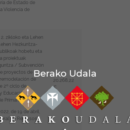
aría de Estado de
la Violencia de
2. zikloko eta Lehen
Lehen Hezkuntza-
ublikoak hobetu eta
a proiektuak
guntza / Subvención
Berako Udala
de proyectos de
 remodelación de
20.268,22
e 2º ciclo de
€
 y Educación
de Primaria-ESO
22, de 19 de abril,
neral de Recursos