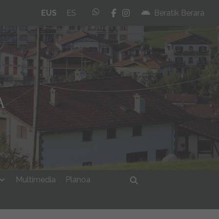
whatsapp
facebook
instagram
EUS
ES
Beratik Berara
Multimedia
Planoa
Bilatu