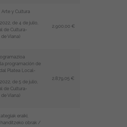
 Arte y Cultura
022, de 4 de julio,
2.900,00 €
al de Cultura-
e de Viana)
rogramazioa
 la programación de
dal Platea Local-
2.879,05 €
022, de 5 de julio,
al de Cultura-
e de Viana)
ategiak eraiki,
 handitzeko obrak /