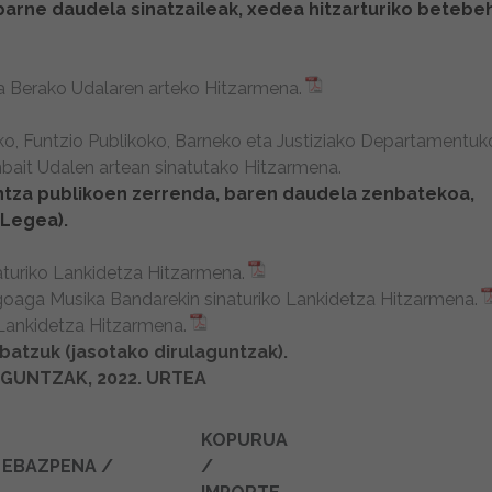
arne daudela sinatzaileak, xedea hitzarturiko betebe
 Berako Udalaren arteko Hitzarmena.
, Funtzio Publikoko, Barneko eta Justiziako Departamentuk
nbait Udalen artean sinatutako Hitzarmena.
tza publikoen zerrenda, baren daudela zenbatekoa,
 Legea).
aturiko Lankidetza Hitzarmena.
goaga Musika Bandarekin sinaturiko Lankidetza Hitzarmena.
 Lankidetza Hitzarmena.
batzuk (jasotako dirulaguntzak).
GUNTZAK, 2022. URTEA
KOPURUA
 EBAZPENA /
/