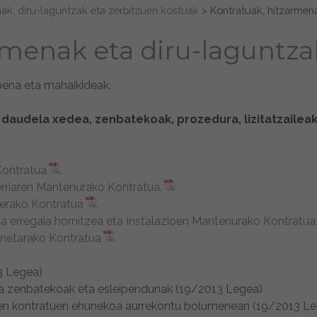
nak, diru-laguntzak eta zerbitzuen kostuak
>
Kontratuak, hitzarmen
rmenak eta diru-laguntza
pena eta mahaikideak.
daudela xedea, zenbatekoak, prozedura, lizitatzaileak
Kontratua
.
erriaren Mantenurako Kontratua.
erako Kontratua
.
 erregaia hornitzea eta Instalazioen Mantenurako Kontratua
anetarako Kontratua
3 Legea)
ela zenbatekoak eta esleipendunak (19/2013 Legea)
iren kontratuen ehunekoa aurrekontu bolumenean (19/2013 Le