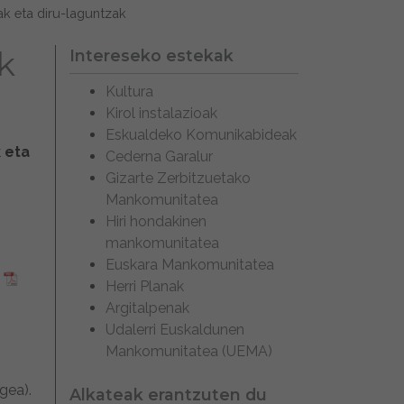
ak eta diru-laguntzak
k
Intereseko estekak
Kultura
Kirol instalazioak
Eskualdeko Komunikabideak
 eta
Cederna Garalur
Gizarte Zerbitzuetako
Mankomunitatea
Hiri hondakinen
mankomunitatea
Euskara Mankomunitatea
.
Herri Planak
Argitalpenak
Udalerri Euskaldunen
Mankomunitatea (UEMA)
gea).
Alkateak erantzuten du