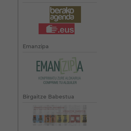
Emanzipa
Birgaitze Babestua