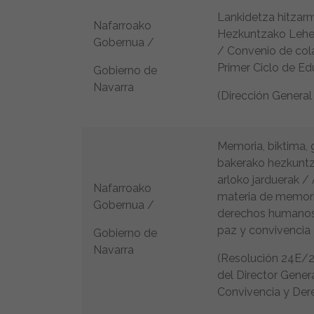
Lankidetza hitzar
Nafarroako
Hezkuntzako Lehen
Gobernua /
/ Convenio de col
Primer Ciclo de Ed
Gobierno de
Navarra
(Dirección General
Memoria, biktima, 
bakerako hezkuntza
arloko jarduerak /
Nafarroako
materia de memoria
Gobernua /
derechos humanos,
paz y convivencia
Gobierno de
Navarra
(Resolución 24E/20
del Director Gener
Convivencia y De