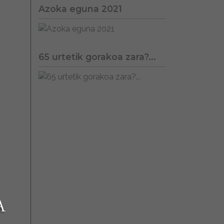
Azoka eguna 2021
65 urtetik gorakoa zara?...