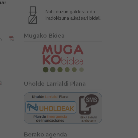
har
Nahi duzun galdera edo
iradokizuna alkateari bidali.
Mugako Bidea
o
Uholde Larrialdi Plana
Berako agenda