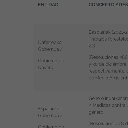
ENTIDAD
CONCEPTO Y RE
Basolanak (2021-22
Trabajos forestal
Nafarroako
22)
Gobernua /
(Resoluciones 286
Gobierno de
y 30 de diciembre 
Navarra
respectivamente, d
de Medio Ambient
Genero indarkeriar
/ Medidas contra l
Espainiako
género
Gobernua /
(Resolución de 8 
Gobierno de