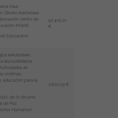
mena Haur
 Zikloko ikastetxea
aboración centro de
92.405,21
ucación Infantil
€
 de Educación)
giza eskubideen,
 eta bizikidetza
 Actividades en
, víctimas,
 educación para la
3.620,29 €
22, de 21 de junio,
al de Paz,
rechos Humanos)