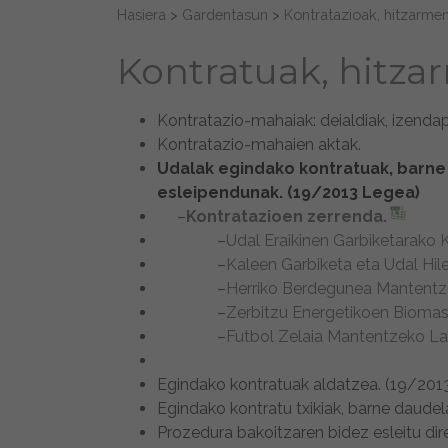
Search for:
Hasiera
>
Gardentasun
>
Kontratazioak, hitzarme
Kontratuak, hitza
Kontratazio-mahaiak: deialdiak, izenda
Kontratazio-mahaien aktak.
Udalak egindako kontratuak, barne 
esleipendunak. (19/2013 Legea)
–
Kontratazioen zerrenda.
–
Udal Eraikinen Garbiketarako 
–
Kaleen Garbiketa eta Udal Hil
–
Herriko Berdegunea Mantentz
–
Zerbitzu Energetikoen Biomasa
–
Futbol Zelaia Mantentzeko L
Egindako kontratuak aldatzea. (19/201
Egindako kontratu txikiak, barne daud
Prozedura bakoitzaren bidez esleitu d