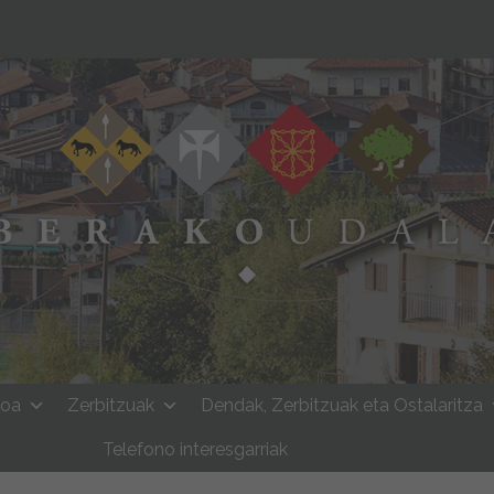
moa
Zerbitzuak
Dendak, Zerbitzuak eta Ostalaritza
Telefono interesgarriak