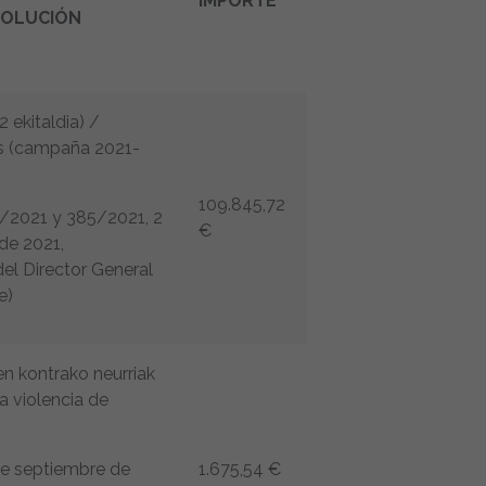
IMPORTE
SOLUCIÓN
 ekitaldia) /
es (campaña 2021-
109.845,72
/2021 y 385/2021, 2
€
de 2021,
el Director General
e)
en kontrako neurriak
a violencia de
de septiembre de
1.675,54 €