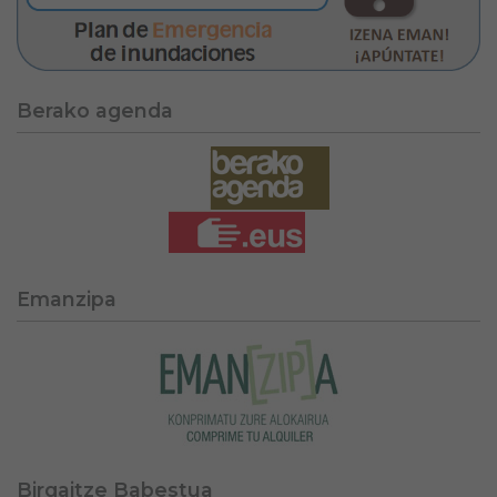
Berako agenda
Emanzipa
Birgaitze Babestua