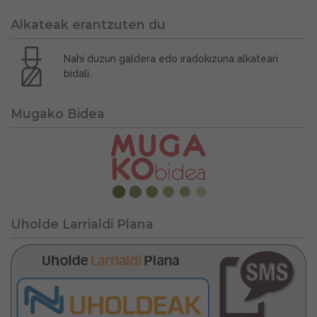
Alkateak erantzuten du
Nahi duzun galdera edo iradokizuna alkateari
bidali.
Mugako Bidea
Uholde Larrialdi Plana