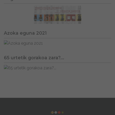
Azoka eguna 2021
65 urtetik gorakoa zara?...