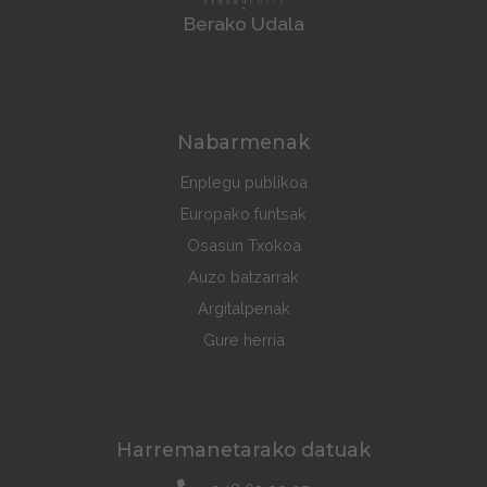
Berako Udala
Nabarmenak
Enplegu publikoa
Europako funtsak
Osasun Txokoa
Auzo batzarrak
Argitalpenak
Gure herria
Harremanetarako datuak