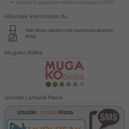
Udalerri Euskaldunen Mankomunitatea (UEMA)
Alkateak erantzuten du
Nahi duzun galdera edo iradokizuna alkateari
bidali.
Mugako Bidea
Uholde Larrialdi Plana