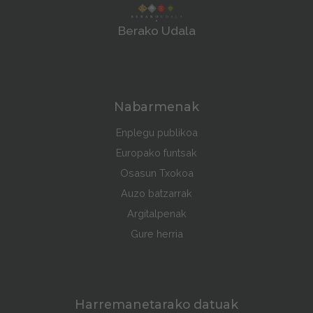
Berako Udala
Nabarmenak
Enplegu publikoa
Europako funtsak
Osasun Txokoa
Auzo batzarrak
Argitalpenak
Gure herria
Harremanetarako datuak