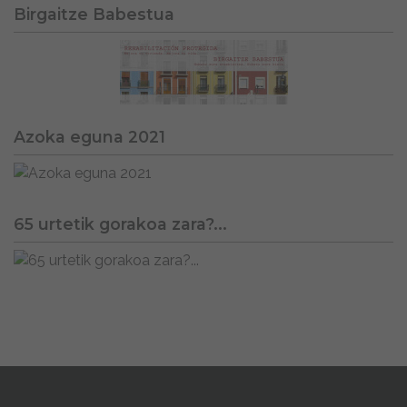
Birgaitze Babestua
Azoka eguna 2021
65 urtetik gorakoa zara?...