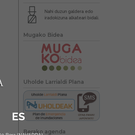
Nahi duzun galdera edo
iradokizuna alkateari bidali.
Mugako Bidea
Uholde Larrialdi Plana
ES
Berako agenda