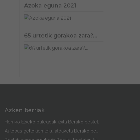
Azoka eguna 2021
65 urtetik gorakoa zara?...
Azken berriak
Herriko Etxeko bulegoak itxita Berako bestetan
Autobus geltokien leku aldaketa Berako bestetan
Bestabusaren ordutegia Berako bestetan (2026)