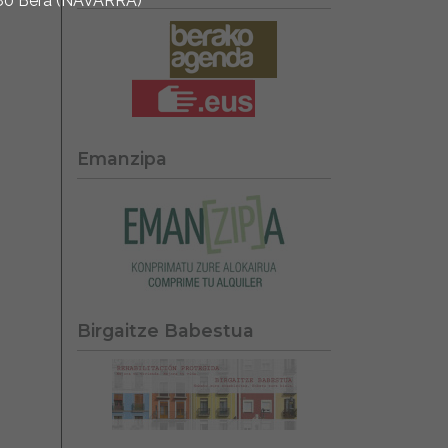
1780 Bera (NAVARRA)
Emanzipa
Birgaitze Babestua