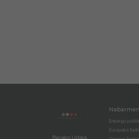
Nabarme
Enplegu publi
Europako funt
Berako Udala
Osasun Txoko