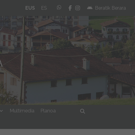
whatsapp
facebook
instagram
EUS
ES
Beratik Berara
Multimedia
Planoa
Bilatu