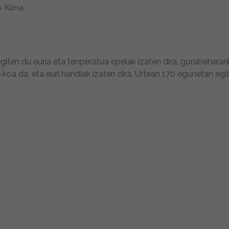
>
Klima
egiten du euria eta tenperatua epelak izaten dira, gorabeherari
oa da, eta euri handiak izaten dira. Urtean 170 egunetan egi