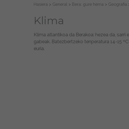
Search for:
Hasiera
>
General
>
Bera: gure herria
>
Geografia
Klima
Klima atlantikoa da Berakoa: hezea da, sarri 
gabeak. Batezbertzeko tenperatura 14-15 ºC-k
euria.