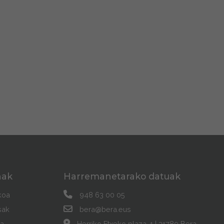
nak
Harremanetarako datuak
koa
948 63 00 05
sak
bera@bera.eus
a
Herriko Etxeko plaza, 1 | 31780 Bera