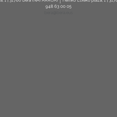
za, 1 | 31780 Bera (NAFARROA)
Herriko Etxeko plaza, 1 | 3
948 63 00 05
bera@bera.eus