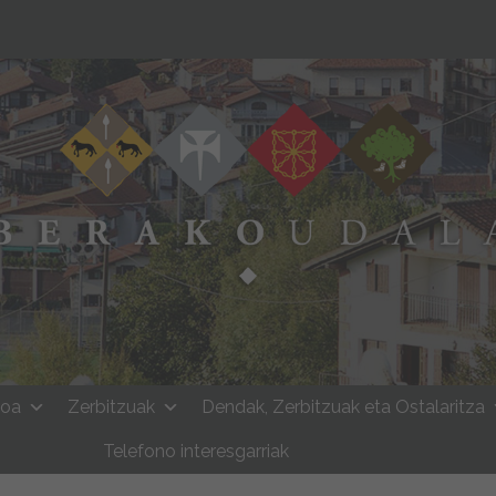
moa
Zerbitzuak
Dendak, Zerbitzuak eta Ostalaritza
Telefono interesgarriak