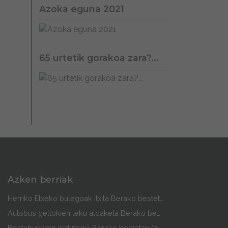
Azoka eguna 2021
65 urtetik gorakoa zara?...
Azken berriak
Herriko Etxeko bulegoak itxita Berako bestetan
Autobus geltokien leku aldaketa Berako bestetan
Bestabusaren ordutegia Berako bestetan (2026)