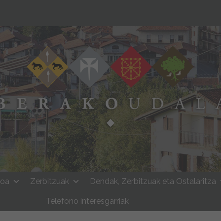
moa
Zerbitzuak
Dendak, Zerbitzuak eta Ostalaritza
Telefono interesgarriak