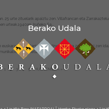
. 25 urte zituelarik apaiztu zen. Villafrancan eta Zarrakaztel
en urteak.1940an, Iruñeko Sa...
Berako Udala
en euskaraz, gaztelaniaz eta latinez.Heldua zelarik hasi zen ida
munikabide batzuetan i...
A
1
2
3
4
5
HURRENGOA »