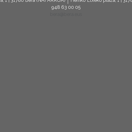
za, 1 | 31780 Bera (NAFARROA)
Herriko Etxeko plaza, 1 | 3
948 63 00 05
bera@bera.eus