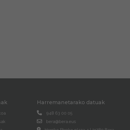
nak
Harremanetarako datuak
koa
948 63 00 05
sak
bera@bera.eus
a
Herriko Etxeko plaza, 1 | 31780 Bera