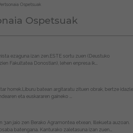
Pertsonaia Ospetsuak
onaia Ospetsuak
elenista ezaguna izan zen.ESTE sortu zuen (Deustuko
en Fakultatea Donostian), lehen enpresa ik...
tar horrek.Liburu batean argitaratu zituen obrak, bertze idazl
dearen eta euskararen gaineko ...
ren 3an jaio zen Berako Agramontea etxean, Illekueta auzoan.
 osaba batengana. Kanturako zaletasuna izan zuen...