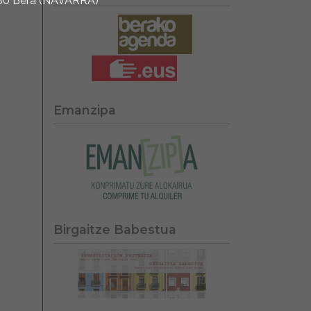
1780 Bera (NAVARRA)
Emanzipa
Birgaitze Babestua