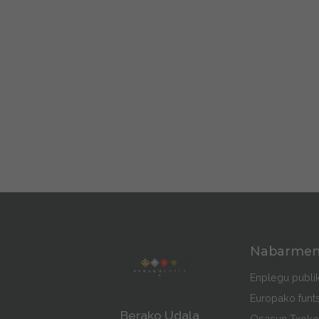
Nabarme
Enplegu publi
Europako funt
Berako Udala
Osasun Txoko