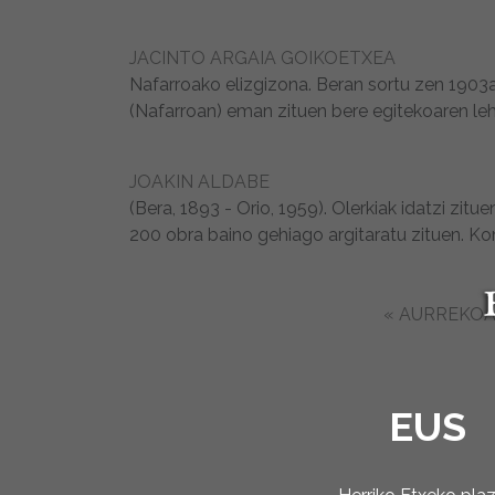
JACINTO ARGAIA GOIKOETXEA
Nafarroako elizgizona. Beran sortu zen 1903an
(Nafarroan) eman zituen bere egitekoaren leh
JOAKIN ALDABE
(Bera, 1893 - Orio, 1959). Olerkiak idatzi zitu
200 obra baino gehiago argitaratu zituen. Ko
« AURREKO
EUS