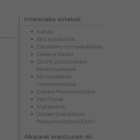
Intereseko estekak
Kultura
Kirol instalazioak
Eskualdeko Komunikabideak
Cederna Garalur
Gizarte Zerbitzuetako
Mankomunitatea
Hiri hondakinen
mankomunitatea
Euskara Mankomunitatea
e
Herri Planak
Argitalpenak
Udalerri Euskaldunen
Mankomunitatea (UEMA)
Alkateak erantzuten du