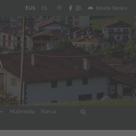
whatsapp
facebook
instagram
EUS
ES
Beratik Berara
Multimedia
Planoa
Bilatu