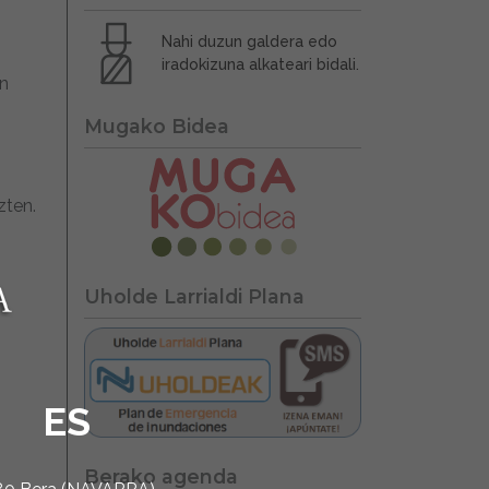
Nahi duzun galdera edo
iradokizuna alkateari bidali.
un
Mugako Bidea
zten.
Uholde Larrialdi Plana
ES
Berako agenda