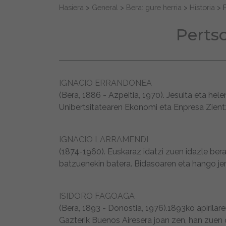
Search for:
Hasiera
>
General
>
Bera: gure herria
>
Historia
>
Perts
IGNACIO ERRANDONEA
(Bera, 1886 - Azpeitia, 1970). Jesuita eta h
Unibertsitatearen Ekonomi eta Enpresa Zientzi
IGNACIO LARRAMENDI
(1874-1960). Euskaraz idatzi zuen idazle bera
batzuenekin batera. Bidasoaren eta hango jen
ISIDORO FAGOAGA
(Bera, 1893 - Donostia, 1976).1893ko apirila
Gazterik Buenos Airesera joan zen, han zuen