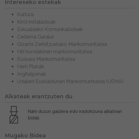
Intereseko estekak
Kultura
Kirol instalazioak
Eskualdeko Komunikabideak
Cederna Garalur
Gizarte Zerbitzuetako Mankomunitatea
Hiri hondakinen mankomunitatea
Euskara Mankomunitatea
Herri Planak
Argitalpenak
Udalerri Euskaldunen Mankomunitatea (UEMA)
Alkateak erantzuten du
Nahi duzun galdera edo iradokizuna alkateari
bidali.
Mugako Bidea