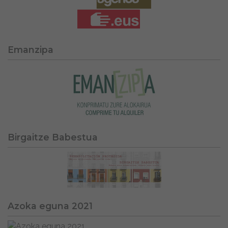
Emanzipa
Birgaitze Babestua
Azoka eguna 2021