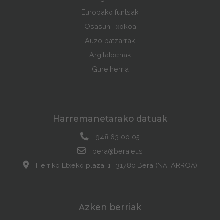
Europako funtsak
Osasun Txokoa
Auzo batzarrak
Argitalpenak
Gure herria
Harremanetarako datuak
948 63 00 05
bera@bera.eus
Herriko Etxeko plaza, 1 | 31780 Bera (NAFARROA)
Azken berriak