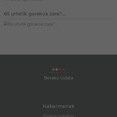
65 urtetik gorakoa zara?...
Berako Udala
Nabarmenak
Enplegu publikoa