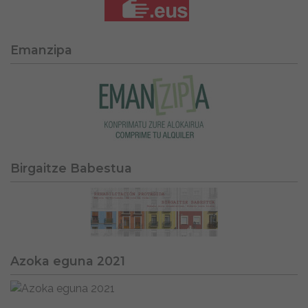
Emanzipa
Birgaitze Babestua
Azoka eguna 2021