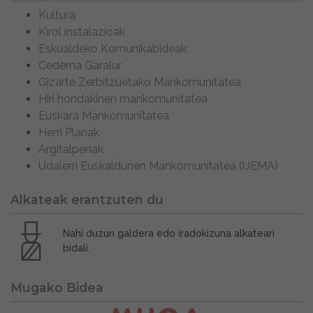
Kultura
Kirol instalazioak
Eskualdeko Komunikabideak
Cederna Garalur
Gizarte Zerbitzuetako Mankomunitatea
Hiri hondakinen mankomunitatea
Euskara Mankomunitatea
Herri Planak
Argitalpenak
Udalerri Euskaldunen Mankomunitatea (UEMA)
Alkateak erantzuten du
Nahi duzun galdera edo iradokizuna alkateari
bidali.
Mugako Bidea