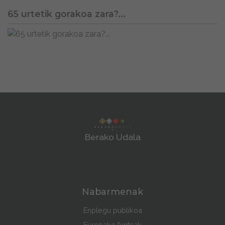
65 urtetik gorakoa zara?...
Berako Udala
Nabarmenak
Enplegu publikoa
Europako funtsak