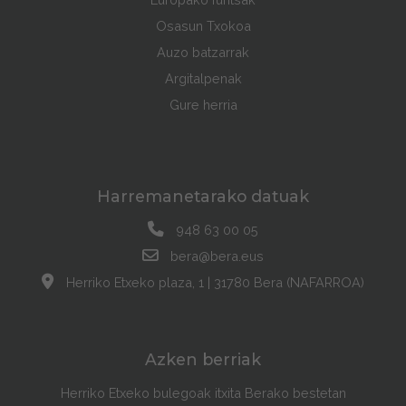
Osasun Txokoa
Auzo batzarrak
Argitalpenak
Gure herria
Harremanetarako datuak
948 63 00 05
bera@bera.eus
Herriko Etxeko plaza, 1 | 31780 Bera (NAFARROA)
Azken berriak
Herriko Etxeko bulegoak itxita Berako bestetan