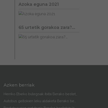
Azoka eguna 2021
65 urtetik gorakoa zara?...
Azken berriak
Herriko Etxeko bulegoak itxita Berako bestetan
Autobus geltokien leku aldaketa Berako bestetan
Bestabusaren ordutegia Berako bestetan (2026)