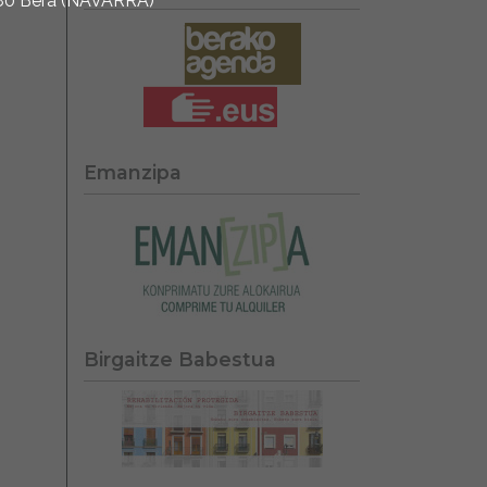
1780 Bera (NAVARRA)
Emanzipa
Birgaitze Babestua