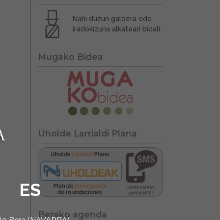
Nahi duzun galdera edo
iradokizuna alkateari bidali.
Mugako Bidea
Uholde Larrialdi Plana
ES
Berako agenda