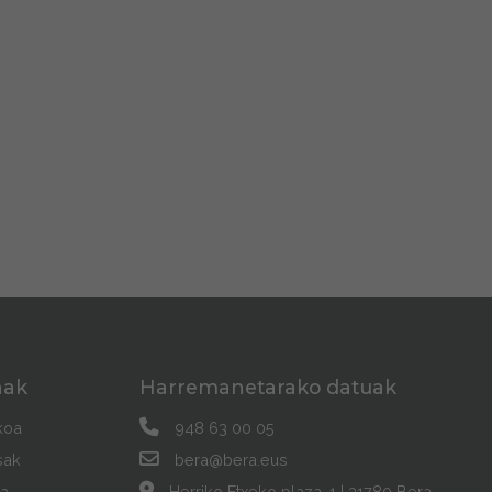
nak
Harremanetarako datuak
koa
948 63 00 05
sak
bera@bera.eus
a
Herriko Etxeko plaza, 1 | 31780 Bera