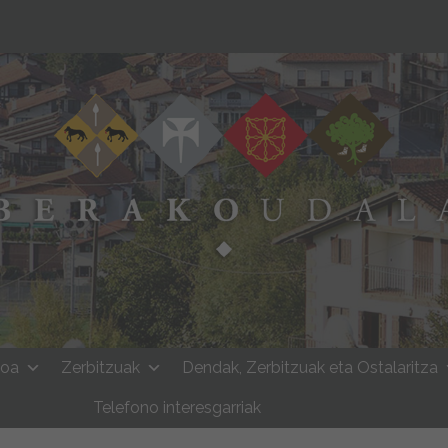
moa
Zerbitzuak
Dendak, Zerbitzuak eta Ostalaritza
Telefono interesgarriak