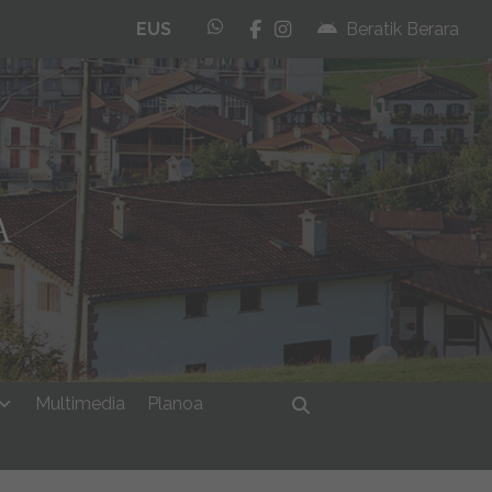
whatsapp
facebook
instagram
EUS
Beratik Berara
Multimedia
Planoa
Bilatu