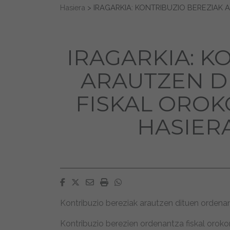
Search for:
Hasiera
>
IRAGARKIA: KONTRIBUZIO BEREZIAK
IRAGARKIA: K
ARAUTZEN D
FISKAL OROK
HASIER
Facebook
Twitter
Email
Imprimir
Whatsapp
Kontribuzio bereziak arautzen dituen ordenan
Kontribuzio berezien ordenantza fiskal orokor