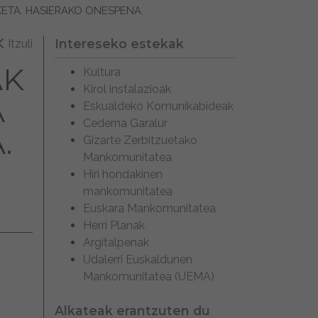
ETA. HASIERAKO ONESPENA.
Intereseko estekak
Itzuli
AK
Kultura
Kirol instalazioak
A
Eskualdeko Komunikabideak
Cederna Garalur
.
Gizarte Zerbitzuetako
Mankomunitatea
Hiri hondakinen
mankomunitatea
Euskara Mankomunitatea
Herri Planak
Argitalpenak
Udalerri Euskaldunen
Mankomunitatea (UEMA)
Alkateak erantzuten du