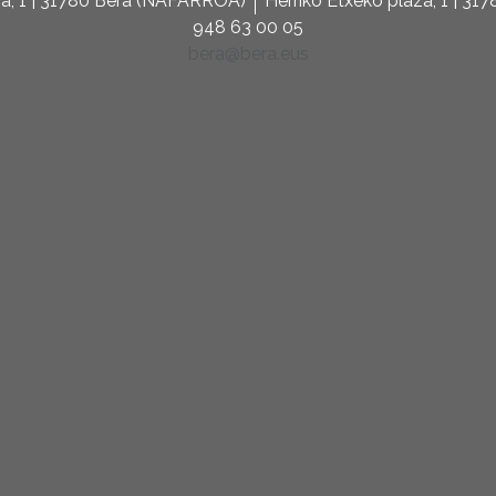
za, 1 | 31780 Bera (NAFARROA)
Herriko Etxeko plaza, 1 | 3
948 63 00 05
bera@bera.eus