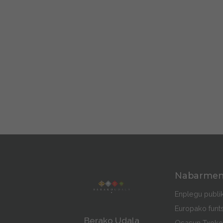
Nabarme
Enplegu publi
Europako funt
Berako Udala
Osasun Txoko