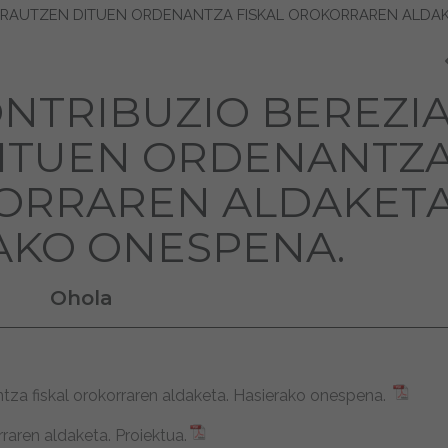
 ARAUTZEN DITUEN ORDENANTZA FISKAL OROKORRAREN ALDAK
ONTRIBUZIO BEREZI
ITUEN ORDENANTZ
ORRAREN ALDAKETA
AKO ONESPENA.
Ohola
tza fiskal orokorraren aldaketa. Hasierako onespena.
raren aldaketa. Proiektua.