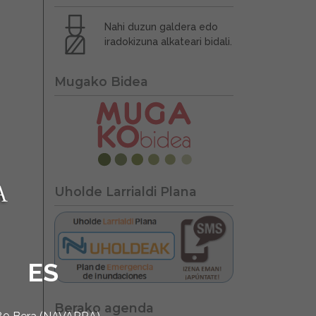
Nahi duzun galdera edo
iradokizuna alkateari bidali.
Mugako Bidea
Uholde Larrialdi Plana
ES
Berako agenda