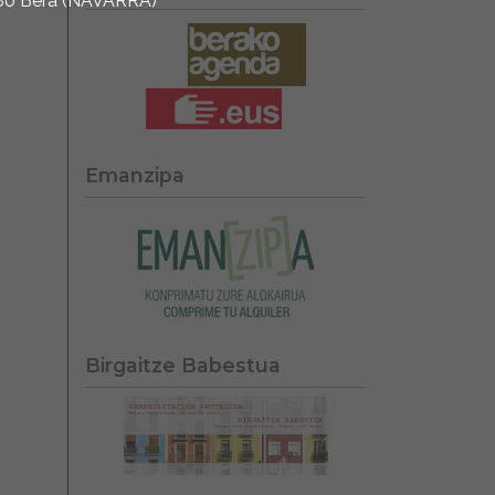
1780 Bera (NAVARRA)
Emanzipa
Birgaitze Babestua