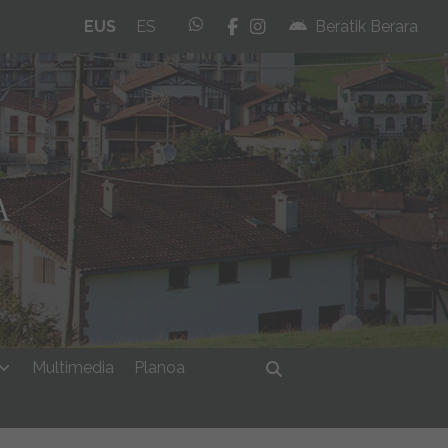
whatsapp
facebook
instagram
EUS
ES
Beratik Berara
Multimedia
Planoa
Bilatu