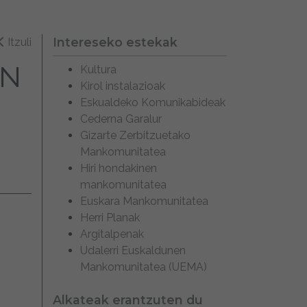
Intereseko estekak
Itzuli
EN
Kultura
Kirol instalazioak
Eskualdeko Komunikabideak
Cederna Garalur
Gizarte Zerbitzuetako
Mankomunitatea
Hiri hondakinen
mankomunitatea
Euskara Mankomunitatea
Herri Planak
Argitalpenak
Udalerri Euskaldunen
Mankomunitatea (UEMA)
Alkateak erantzuten du