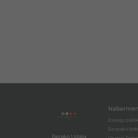
Nabarme
Enplegu publi
Europako funt
Berako Udala
Osasun Txoko