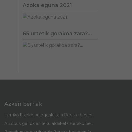
Azoka eguna 2021
65 urtetik gorakoa zara?...
Azken berriak
Herriko Etxeko bulegoak itxita Berako bestetan
Autobus geltokien leku aldaketa Berako bestetan
Bestabusaren ordutegia Berako bestetan (2026)