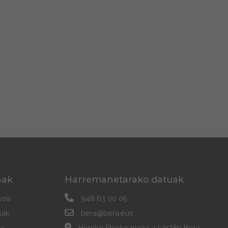
nak
Harremanetarako datuak
koa
948 63 00 05
sak
bera@bera.eus
a
Herriko Etxeko plaza, 1 | 31780 Bera