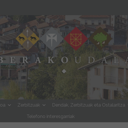
moa
Zerbitzuak
Dendak, Zerbitzuak eta Ostalaritza
Telefono interesgarriak