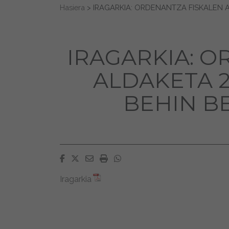
Search for:
Hasiera
>
IRAGARKIA: ORDENANTZA FISKALEN A
IRAGARKIA: 
ALDAKETA 2
BEHIN B
Facebook
Twitter
Email
Imprimir
Whatsapp
Iragarkia