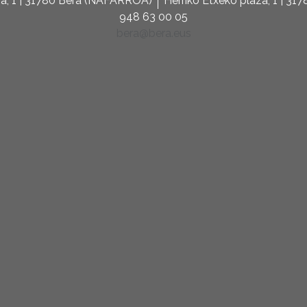
za, 1 | 31780 Bera (NAFARROA)
Herriko Etxeko plaza, 1 | 3
948 63 00 05
bera@bera.eus