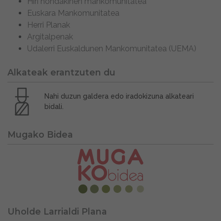
Hiri hondakinen mankomunitatea
Euskara Mankomunitatea
Herri Planak
Argitalpenak
Udalerri Euskaldunen Mankomunitatea (UEMA)
Alkateak erantzuten du
Nahi duzun galdera edo iradokizuna alkateari
bidali.
Mugako Bidea
Uholde Larrialdi Plana