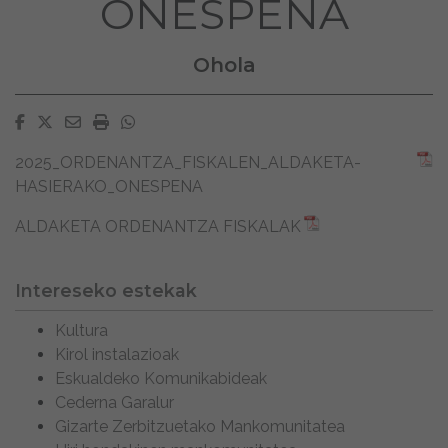
ONESPENA
Ohola
Facebook
Twitter
Email
Imprimir
Whatsapp
2025_ORDENANTZA_FISKALEN_ALDAKETA-
HASIERAKO_ONESPENA
ALDAKETA ORDENANTZA FISKALAK
Intereseko estekak
Kultura
Kirol instalazioak
Eskualdeko Komunikabideak
Cederna Garalur
Gizarte Zerbitzuetako Mankomunitatea