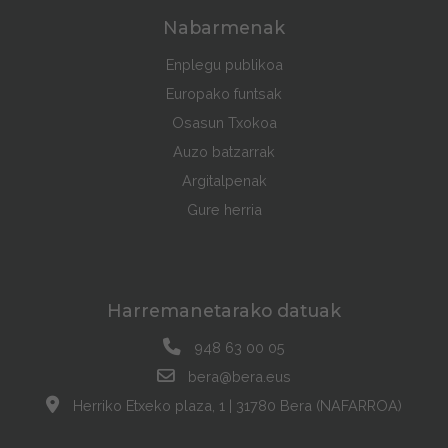
Nabarmenak
Enplegu publikoa
Europako funtsak
Osasun Txokoa
Auzo batzarrak
Argitalpenak
Gure herria
Harremanetarako datuak
948 63 00 05
bera@bera.eus
Herriko Etxeko plaza, 1 | 31780 Bera (NAFARROA)