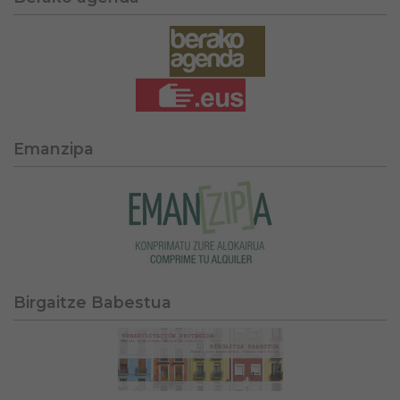
Emanzipa
Birgaitze Babestua