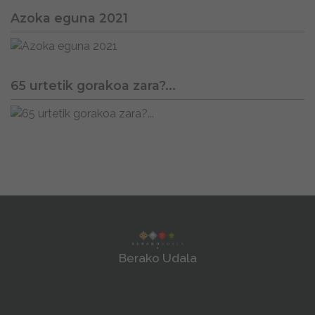
Azoka eguna 2021
65 urtetik gorakoa zara?...
Berako Udala