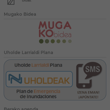
bidali.
Mugako Bidea
Uholde Larrialdi Plana
Berako agenda