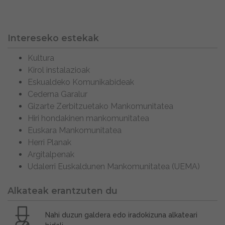
Intereseko estekak
Kultura
Kirol instalazioak
Eskualdeko Komunikabideak
Cederna Garalur
Gizarte Zerbitzuetako Mankomunitatea
Hiri hondakinen mankomunitatea
Euskara Mankomunitatea
Herri Planak
Argitalpenak
Udalerri Euskaldunen Mankomunitatea (UEMA)
Alkateak erantzuten du
Nahi duzun galdera edo iradokizuna alkateari