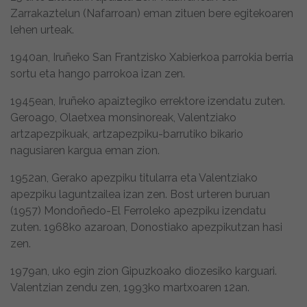
Zarrakaztelun (Nafarroan) eman zituen bere egitekoaren
lehen urteak.
1940an, Iruñeko San Frantzisko Xabierkoa parrokia berria
sortu eta hango parrokoa izan zen.
1945ean, Iruñeko apaiztegiko errektore izendatu zuten.
Geroago, Olaetxea monsinoreak, Valentziako
artzapezpikuak, artzapezpiku-barrutiko bikario
nagusiaren kargua eman zion.
1952an, Gerako apezpiku titularra eta Valentziako
apezpiku laguntzailea izan zen. Bost urteren buruan
(1957) Mondoñedo-El Ferroleko apezpiku izendatu
zuten. 1968ko azaroan, Donostiako apezpikutzan hasi
zen.
1979an, uko egin zion Gipuzkoako diozesiko karguari.
Valentzian zendu zen, 1993ko martxoaren 12an.