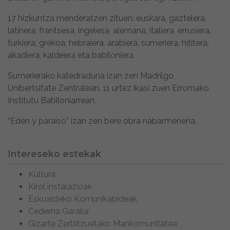
17 hizkuntza menderatzen zituen: euskara, gaztelera,
latinera, frantsesa, ingelesa, alemana, italiera, errusiera,
turkiera, grekoa, hebraiera, arabiera, sumeriera, hititera,
akadiera, kaldeera eta babiloniera.
Sumerierako katedraduna izan zen Madrilgo
Unibertsitate Zentralean. 11 urtez ikasi zuen Erromako
Institutu Babiloniarrean.
“Edén y paraíso” izan zen bere obra nabarmenena.
Intereseko estekak
Kultura
Kirol instalazioak
Eskualdeko Komunikabideak
Cederna Garalur
Gizarte Zerbitzuetako Mankomunitatea