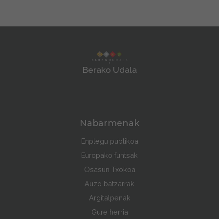
Berako Udala
Nabarmenak
Enplegu publikoa
Europako funtsak
Osasun Txokoa
Auzo batzarrak
Argitalpenak
Gure herria