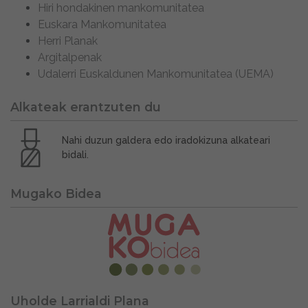
Hiri hondakinen mankomunitatea
Euskara Mankomunitatea
Herri Planak
Argitalpenak
Udalerri Euskaldunen Mankomunitatea (UEMA)
Alkateak erantzuten du
Nahi duzun galdera edo iradokizuna alkateari
bidali.
Mugako Bidea
Uholde Larrialdi Plana