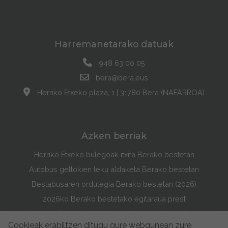
Harremanetarako datuak
948 63 00 05
bera@bera.eus
Herriko Etxeko plaza, 1 | 31780 Bera (NAFARROA)
Azken berriak
Herriko Etxeko bulegoak itxita Berako bestetan
Autobus geltokien leku aldaketa Berako bestetan
Bestabusaren ordutegia Berako bestetan (2026)
2026ko Berako bestetako egitaraua prest
Maddi Lasarte Barredok irabazi du 2026ko Berako Bestetako Egitarauaren Azala Lehiaketa
Cookieak erabiltzen ditugu gure webgunean zure