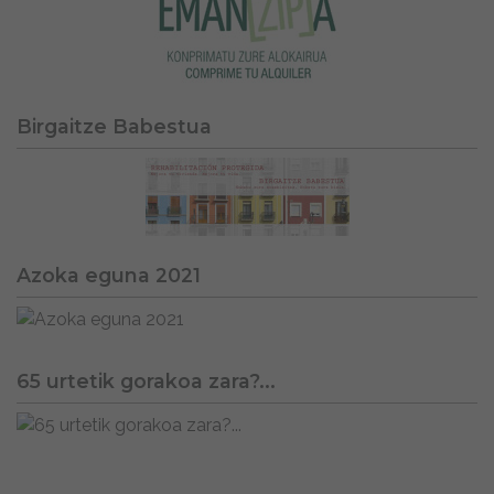
Birgaitze Babestua
Azoka eguna 2021
65 urtetik gorakoa zara?...