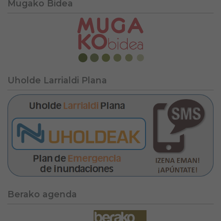
Mugako Bidea
Uholde Larrialdi Plana
Berako agenda