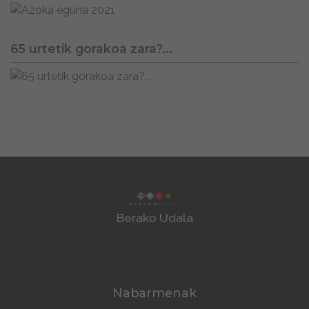
65 urtetik gorakoa zara?...
Berako Udala
Nabarmenak