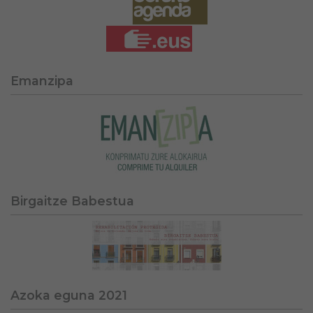
Emanzipa
Birgaitze Babestua
Azoka eguna 2021