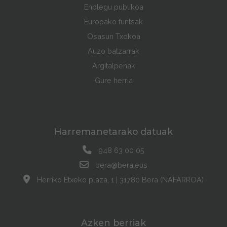
Enplegu publikoa
Europako funtsak
Osasun Txokoa
Auzo batzarrak
Argitalpenak
Gure herria
Harremanetarako datuak
948 63 00 05
bera@bera.eus
Herriko Etxeko plaza, 1 | 31780 Bera (NAFARROA)
Azken berriak