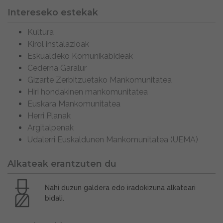
Intereseko estekak
Kultura
Kirol instalazioak
Eskualdeko Komunikabideak
Cederna Garalur
Gizarte Zerbitzuetako Mankomunitatea
Hiri hondakinen mankomunitatea
Euskara Mankomunitatea
Herri Planak
Argitalpenak
Udalerri Euskaldunen Mankomunitatea (UEMA)
Alkateak erantzuten du
Nahi duzun galdera edo iradokizuna alkateari
bidali.