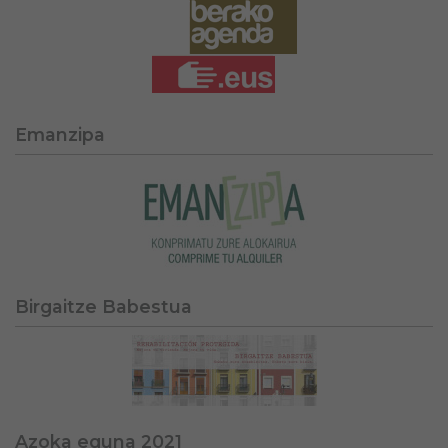
Emanzipa
Birgaitze Babestua
Azoka eguna 2021