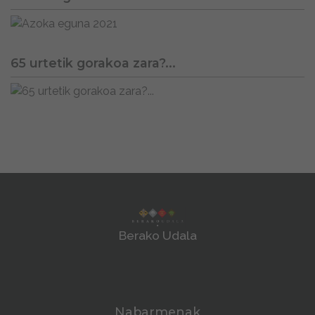
65 urtetik gorakoa zara?...
Berako Udala
Nabarmenak