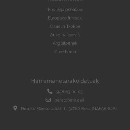
Enplegu publikoa
Europako funtsak
Osasun Txokoa
Auzo batzarrak
Argitalpenak
Gure herria
Harremanetarako datuak
948 63 00 05
bera@bera.eus
Herriko Etxeko plaza, 1 | 31780 Bera (NAFARROA)