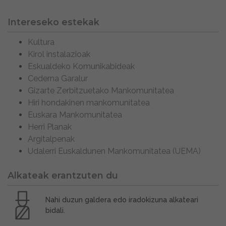
Intereseko estekak
Kultura
Kirol instalazioak
Eskualdeko Komunikabideak
Cederna Garalur
Gizarte Zerbitzuetako Mankomunitatea
Hiri hondakinen mankomunitatea
Euskara Mankomunitatea
Herri Planak
Argitalpenak
Udalerri Euskaldunen Mankomunitatea (UEMA)
Alkateak erantzuten du
Nahi duzun galdera edo iradokizuna alkateari
bidali.