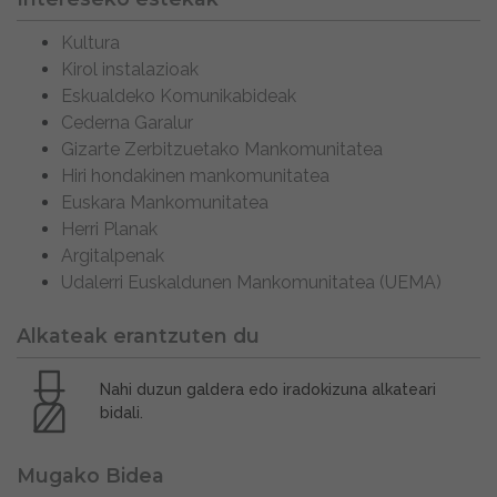
Kultura
Kirol instalazioak
Eskualdeko Komunikabideak
Cederna Garalur
Gizarte Zerbitzuetako Mankomunitatea
Hiri hondakinen mankomunitatea
Euskara Mankomunitatea
Herri Planak
Argitalpenak
Udalerri Euskaldunen Mankomunitatea (UEMA)
Alkateak erantzuten du
Nahi duzun galdera edo iradokizuna alkateari
bidali.
Mugako Bidea