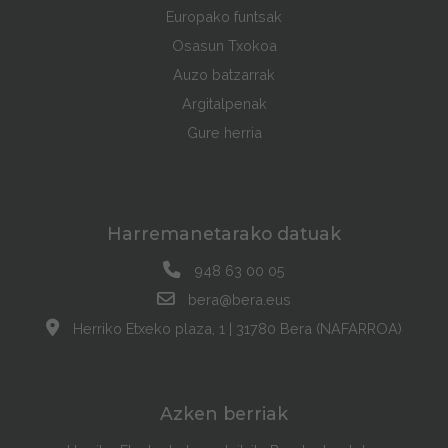
Europako funtsak
Osasun Txokoa
Auzo batzarrak
Argitalpenak
Gure herria
Harremanetarako datuak
948 63 00 05
bera@bera.eus
Herriko Etxeko plaza, 1 | 31780 Bera (NAFARROA)
Azken berriak