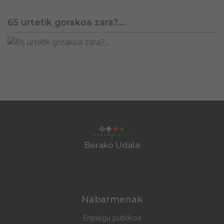
65 urtetik gorakoa zara?...
Berako Udala
Nabarmenak
Enplegu publikoa