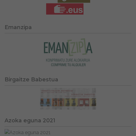
Emanzipa
Birgaitze Babestua
Azoka eguna 2021