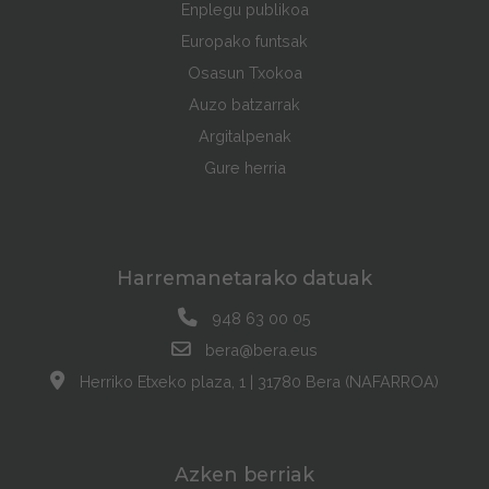
Enplegu publikoa
Europako funtsak
Osasun Txokoa
Auzo batzarrak
Argitalpenak
Gure herria
Harremanetarako datuak
948 63 00 05
bera@bera.eus
Herriko Etxeko plaza, 1 | 31780 Bera (NAFARROA)
Azken berriak