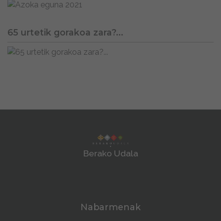
65 urtetik gorakoa zara?...
Berako Udala
Nabarmenak