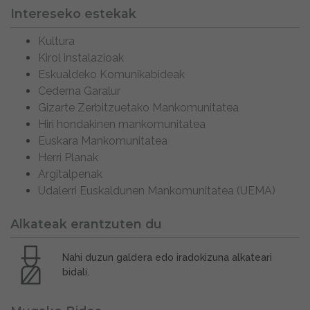
Intereseko estekak
Kultura
Kirol instalazioak
Eskualdeko Komunikabideak
Cederna Garalur
Gizarte Zerbitzuetako Mankomunitatea
Hiri hondakinen mankomunitatea
Euskara Mankomunitatea
Herri Planak
Argitalpenak
Udalerri Euskaldunen Mankomunitatea (UEMA)
Alkateak erantzuten du
Nahi duzun galdera edo iradokizuna alkateari
bidali.