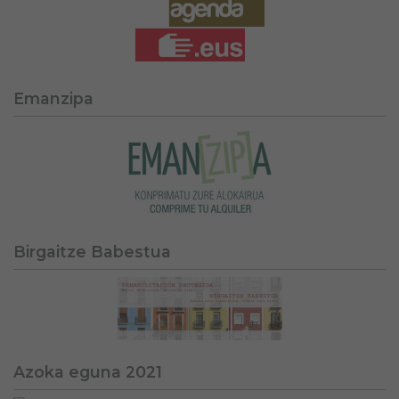
Emanzipa
Birgaitze Babestua
Azoka eguna 2021