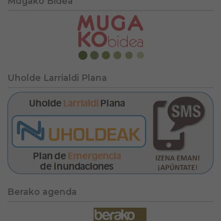
Mugako Bidea
Uholde Larrialdi Plana
Berako agenda