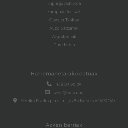
Enplegu publikoa
Europako funtsak
Osasun Txokoa
Auzo batzarrak
Argitalpenak
Gure herria
Harremanetarako datuak
948 63 00 05
bera@bera.eus
Herriko Etxeko plaza, 1 | 31780 Bera (NAFARROA)
Azken berriak