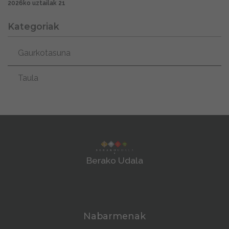
2026ko uztailak 21
Kategoriak
Gaurkotasuna
Taula
Berako Udala
Nabarmenak