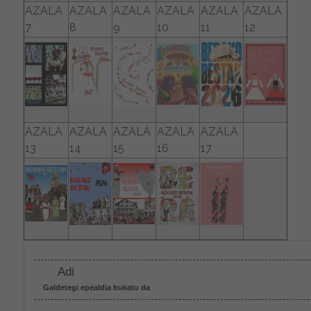
AZALA
AZALA
AZALA
AZALA
AZALA
AZALA
7
8
9
10
11
12
AZALA
AZALA
AZALA
AZALA
AZALA
13
14
15
16
17