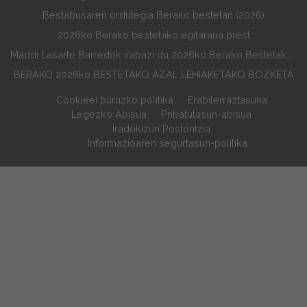
Bestabusaren ordutegia Berako bestetan (2026)
2026ko Berako bestetako egitaraua prest
Maddi Lasarte Barredok irabazi du 2026ko Berako Bestetako Egitarauaren Azala Lehiaketa
BERAKO 2026ko BESTETAKO AZAL LEHIAKETAKO BOZKETA
Cookieei buruzko politika
Erabilerraztasuna
Legezko Abisua
Pribatutasun-abisua
Iradokizun Postontzia
Informazioaren segurtasun-politika