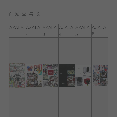
Facebook
Twitter
Email
Imprimir
Whatsapp
AZALA
AZALA
AZALA
AZALA
AZALA
AZALA
1
2
3
4
5
6