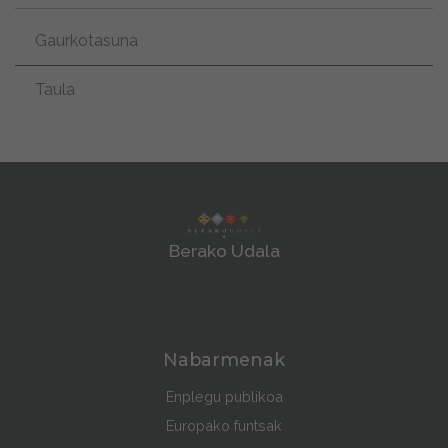
Gaurkotasuna
Taula
Berako Udala
Nabarmenak
Enplegu publikoa
Europako funtsak