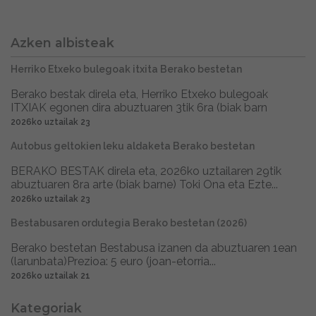
Azken albisteak
Herriko Etxeko bulegoak itxita Berako bestetan
Berako bestak direla eta, Herriko Etxeko bulegoak
ITXIAK egonen dira abuztuaren 3tik 6ra (biak barn
2026ko uztailak 23
Autobus geltokien leku aldaketa Berako bestetan
BERAKO BESTAK direla eta, 2026ko uztailaren 29tik
abuztuaren 8ra arte (biak barne) Toki Ona eta Ezte...
2026ko uztailak 23
Bestabusaren ordutegia Berako bestetan (2026)
Berako bestetan Bestabusa izanen da abuztuaren 1ean
(larunbata)Prezioa: 5 euro (joan-etorria...
2026ko uztailak 21
Kategoriak