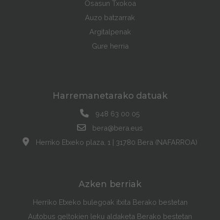
Osasun Txokoa
Auzo batzarrak
Argitalpenak
Gure herria
Harremanetarako datuak
948 63 00 05
bera@bera.eus
Herriko Etxeko plaza, 1 | 31780 Bera (NAFARROA)
Azken berriak
Herriko Etxeko bulegoak itxita Berako bestetan
Autobus geltokien leku aldaketa Berako bestetan