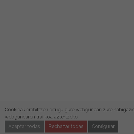
Cookieak erabiltzen ditugu gure webgunean zure nabigazio
webgunearen trafikoa aztertzeko.
Aceptar todas
Rechazar todas
Configurar