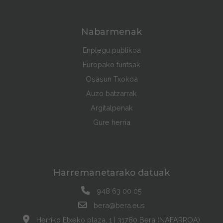
Nabarmenak
Enplegu publikoa
Europako funtsak
Osasun Txokoa
Auzo batzarrak
Argitalpenak
Gure herria
Harremanetarako datuak
948 63 00 05
bera@bera.eus
Herriko Etxeko plaza, 1 | 31780 Bera (NAFARROA)