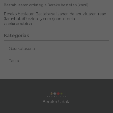
Bestabusaren ordutegia Berako bestetan (2026)
Berako bestetan Bestabusa izanen da abuztuaren 1ean
(larunbata)Prezioa: 5 euro (joan-etorria...
2026ko uztailak 21
Kategoriak
Gaurkotasuna
Taula
Berako Udala