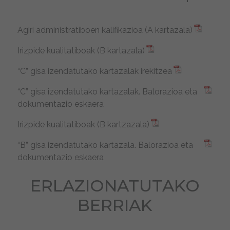
Agiri administratiboen kalifikazioa (A kartazala)
Irizpide kualitatiboak (B kartazala)
“C” gisa izendatutako kartazalak irekitzea
“C” gisa izendatutako kartazalak. Balorazioa eta
dokumentazio eskaera
Irizpide kualitatiboak (B kartzazala)
“B” gisa izendatutako kartazala. Balorazioa eta
dokumentazio eskaera
ERLAZIONATUTAKO
BERRIAK