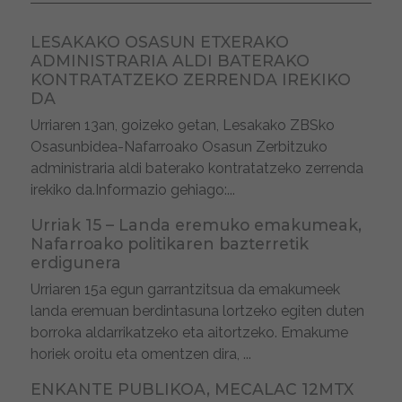
LESAKAKO OSASUN ETXERAKO
ADMINISTRARIA ALDI BATERAKO
KONTRATATZEKO ZERRENDA IREKIKO
DA
Urriaren 13an, goizeko 9etan, Lesakako ZBSko
Osasunbidea-Nafarroako Osasun Zerbitzuko
administraria aldi baterako kontratatzeko zerrenda
irekiko da.Informazio gehiago:...
Urriak 15 – Landa eremuko emakumeak,
Nafarroako politikaren bazterretik
erdigunera
Urriaren 15a egun garrantzitsua da emakumeek
landa eremuan berdintasuna lortzeko egiten duten
borroka aldarrikatzeko eta aitortzeko. Emakume
horiek oroitu eta omentzen dira, ...
ENKANTE PUBLIKOA, MECALAC 12MTX