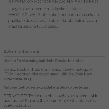
ATZERAKO HONDEAMAKINA SALTZEKO
2025eko uztailaren 11n, Udaleko alkateak
MECALAC 12MTX atzerako hondeamakina enkante
publiko bidez saltzea erabaki du, eta baldintza agiri
arautzailea onartu.Lizitazio...
Azken albisteak
Herriko Etxeko bulegoak itxita Berako bestetan
Berako bestak direla eta, Herriko Etxeko bulegoak
ITXIAK egonen dira abuztuaren 3tik 6ra (biak barn
2026ko uztailak 23
Autobus geltokien leku aldaketa Berako bestetan
BERAKO BESTAK direla eta, 2026ko uztailaren 29tik
abuztuaren 8ra arte (biak barne) Toki Ona eta Ezte...
2026ko uztailak 23