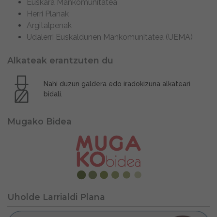
Euskara Mankomunitatea
Herri Planak
Argitalpenak
Udalerri Euskaldunen Mankomunitatea (UEMA)
Alkateak erantzuten du
Nahi duzun galdera edo iradokizuna alkateari
bidali.
Mugako Bidea
Uholde Larrialdi Plana