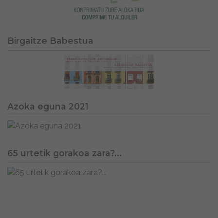
Birgaitze Babestua
Azoka eguna 2021
65 urtetik gorakoa zara?...