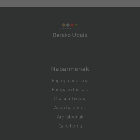
Berako Udala
Nabarmenak
Enplegu publikoa
Europako funtsak
Osasun Txokoa
Auzo batzarrak
Argitalpenak
Gure herria