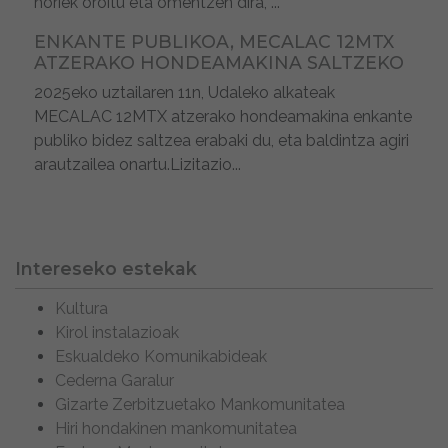
horiek oroitu eta omentzen dira, ...
ENKANTE PUBLIKOA, MECALAC 12MTX
ATZERAKO HONDEAMAKINA SALTZEKO
2025eko uztailaren 11n, Udaleko alkateak
MECALAC 12MTX atzerako hondeamakina enkante
publiko bidez saltzea erabaki du, eta baldintza agiri
arautzailea onartu.Lizitazio...
Intereseko estekak
Kultura
Kirol instalazioak
Eskualdeko Komunikabideak
Cederna Garalur
Gizarte Zerbitzuetako Mankomunitatea
Hiri hondakinen mankomunitatea