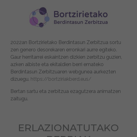
2022an Bortzirietako Berdintasun Zerbitzua sortu
zen genero desorekaren erronkari aurre egiteko.
Gaur herritarrei eskaintzen dizkien zerbitzu guzien,
azken albiste eta ekitaldien berri emateko
Berdintasun Zerbitzuaren webgunea aurkezten
dizuegu.
https://bortziriakberd.eus/
Bertan sartu eta zerbitzua ezagutzera animatzen
zaitugu.
ERLAZIONATUTAKO