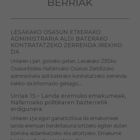
BERRIAK
LESAKAKO OSASUN ETXERAKO
ADMINISTRARIA ALDI BATERAKO
KONTRATATZEKO ZERRENDA IREKIKO
DA
Urriaren 13an, goizeko 9etan, Lesakako ZBSko
Osasunbidea-Nafarroako Osasun Zerbitzuko
administraria aldi baterako kontratatzeko zerrenda
irekiko da.Informazio gehiago:...
Urriak 15 – Landa eremuko emakumeak,
Nafarroako politikaren bazterretik
erdigunera
Urriaren 15a egun garrantzitsua da emakumeek
landa eremuan berdintasuna lortzeko egiten duten
borroka aldarrikatzeko eta aitortzeko. Emakume