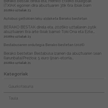
Berako bestak direla eta, Herriko Etxeko bulegoak
ITXIAK egonen dira abuztuaren 3tik 6ra (biak barn
2026ko uztailak 23
Autobus geltokien leku aldaketa Berako bestetan
BERAKO BESTAK direla eta, 2026ko uztailaren 29tik
abuztuaren 8ra arte (biak barne) Toki Ona eta Ezte...
2026ko uztailak 23
Bestabusaren ordutegia Berako bestetan (2026)
Berako bestetan Bestabusa izanen da abuztuaren 1ean
(larunbata)Prezioa: 5 euro (joan-etorria...
2026ko uztailak 21
Kategoriak
Gaurkotasuna
Taula