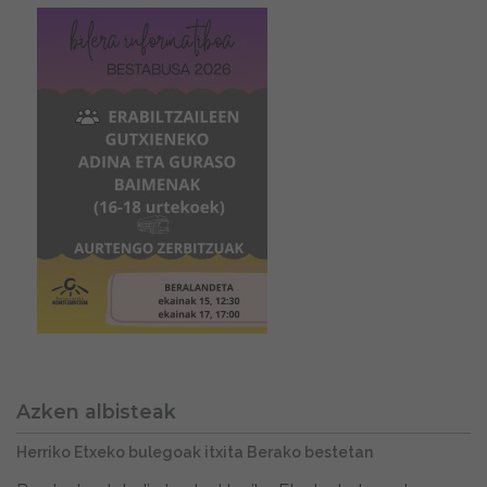
Azken albisteak
Herriko Etxeko bulegoak itxita Berako bestetan