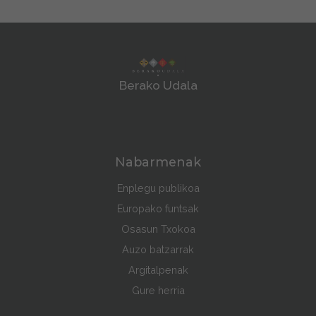
Berako Udala
Nabarmenak
Enplegu publikoa
Europako funtsak
Osasun Txokoa
Auzo batzarrak
Argitalpenak
Gure herria