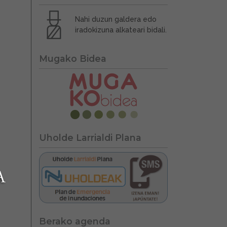
Nahi duzun galdera edo
iradokizuna alkateari bidali.
Mugako Bidea
Uholde Larrialdi Plana
Berako agenda