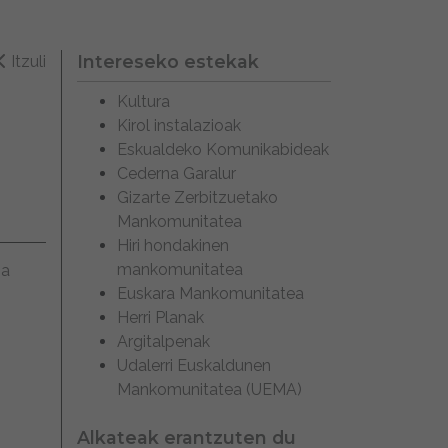
Intereseko estekak
Itzuli
Kultura
Kirol instalazioak
Eskualdeko Komunikabideak
Cederna Garalur
Gizarte Zerbitzuetako
Mankomunitatea
Hiri hondakinen
mankomunitatea
na
Euskara Mankomunitatea
Herri Planak
Argitalpenak
Udalerri Euskaldunen
Mankomunitatea (UEMA)
Alkateak erantzuten du