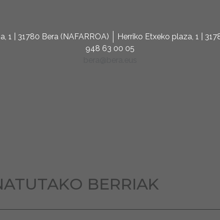
za, 1 | 31780 Bera (NAFARROA)
Herriko Etxeko plaza, 1 | 3
948 63 00 05
bera@bera.eus
NATUTAKO BERRIAK