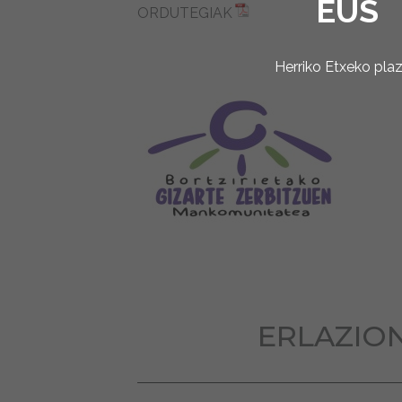
EUS
ORDUTEGIAK
Herriko Etxeko pla
ERLAZIO