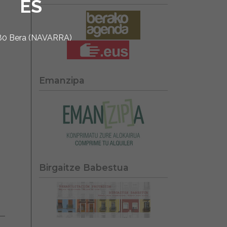
ES
1780 Bera (NAVARRA)
Emanzipa
Birgaitze Babestua