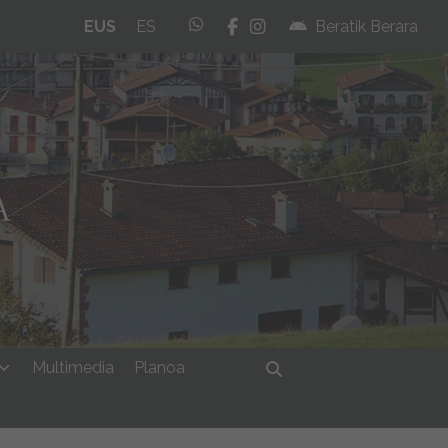
whatsapp
facebook
instagram
EUS
ES
Beratik Berara
Multimedia
Planoa
Bilatu