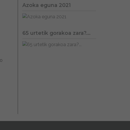
Azoka eguna 2021
65 urtetik gorakoa zara?...
ko