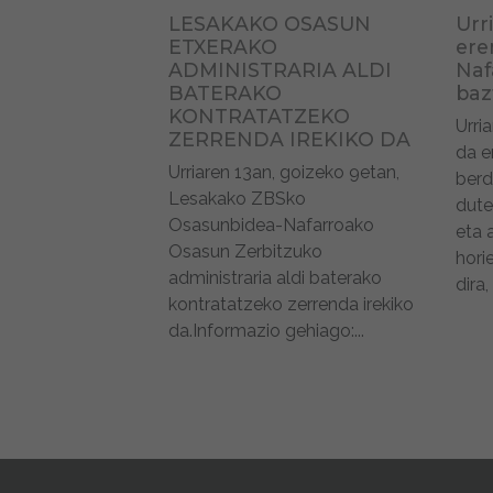
LESAKAKO OSASUN
Urr
ETXERAKO
er
ADMINISTRARIA ALDI
Naf
BATERAKO
baz
KONTRATATZEKO
Urri
ZERRENDA IREKIKO DA
da 
Urriaren 13an, goizeko 9etan,
berd
Lesakako ZBSko
dute
Osasunbidea-Nafarroako
eta 
Osasun Zerbitzuko
hori
administraria aldi baterako
dira, .
kontratatzeko zerrenda irekiko
da.Informazio gehiago:...