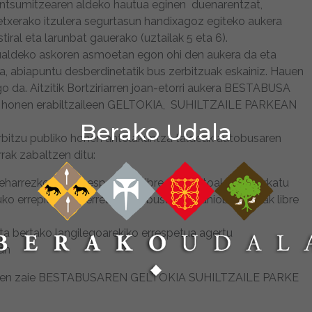
, kontsumitzearen aldeko hautua eginen duenarentzat,
 etxerako itzulera segurtasun handixagoz egiteko aukera
iral eta larunbat gauerako (uztailak 5 eta 6).
kualdeko askoren asmoetan egon ohi den aukera da eta
a, abiapuntu desberdinetatik bus zerbitzuak eskainiz. Hauen
ngo da. Aitzitik Bortziriarren joan-etorri aukera BESTABUSA
itzu honen erabiltzaileen GELTOKIA, SUHILTZAILE PARKEAN
Berako Udala
zerbitzu publiko honen antolakuntza taldeak autobusaren
rak zabaltzen ditu:
eharrezko dituen espazioak libre utzi: autoak ez aparkatu
uruko errepide bazterrean, autobusaren maniobra lekuak libre
eta bertako langilegoarekiko errespetua agertu
zan
inarazten zaie BESTABUSAREN GELTOKIA SUHILTZAILE PARKE