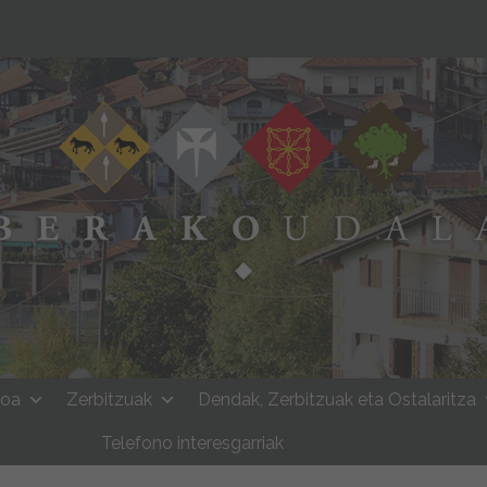
moa
Zerbitzuak
Dendak, Zerbitzuak eta Ostalaritza
Telefono interesgarriak