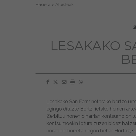
Search for:
Hasiera
>
Albisteak
LESAKAKO S
B
Facebook
Twitter
Email
Imprimir
Whatsapp
Lesakako San Ferminetarako bertze urt
egingo dituzte Bortzirietako herrien artek
Zerbitzu honen oinarrian kontsumo ohitu
kontsumoekin lotura zuzen bidez batzen
norabide horretan egon behar. Hortaz, s