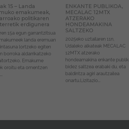
iak 15 – Landa
ENKANTE PUBLIKOA,
emuko emakumeak,
MECALAC 12MTX
arroako politikaren
ATZERAKO
terretik erdigunera
HONDEAMAKINA
SALTZEKO
aren 15a egun garrantzitsua
2025eko uztailaren 11n,
emakumeek landa eremuan
Udaleko alkateak MECALAC
intasuna lortzeko egiten
12MTX atzerako
n borroka aldarrikatzeko
hondeamakina enkante publi
aitortzeko. Emakume
bidez saltzea erabaki du, eta
ek oroitu eta omentzen
baldintza agiri arautzailea
..
onartu.Lizitazio...