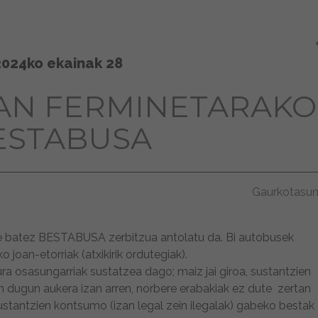
2024ko ekainak 28
AN FERMINETARAKO
ESTABUSA
Gaurkotasu
e batez BESTABUSA zerbitzua antolatu da. Bi autobusek
o joan-etorriak (atxikirik ordutegiak).
ra osasungarriak sustatzea dago; maiz jai giroa, sustantzien
 dugun aukera izan arren, norbere erabakiak ez dute zertan
ustantzien kontsumo (izan legal zein ilegalak) gabeko bestak