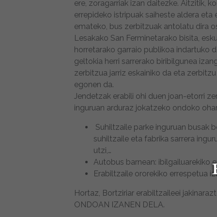
ere, zoragarriak izan daitezke. Aitzitik
errepideko istripuak saiheste aldera eta
emateko, bus zerbitzuak antolatu dira ost
Lesakako San Ferminetarako bisita, es
horretarako garraio publikoa indartuko d
geltokia herri sarrerako biribilgunea iza
zerbitzua jarriz eskainiko da eta zerb
egonen da.
Jendetzak erabili ohi duen joan-etorri 
inguruan arduraz jokatzeko ondoko ohar
Suhiltzaile parke inguruan busak b
suhiltzaile eta fabrika sarrera ing
utzi,…
Autobus barnean: ibilgailuarekiko 
Erabiltzaile ororekiko errespetua i
Hortaz, Bortziriar erabiltzaileei jak
ONDOAN IZANEN DELA.