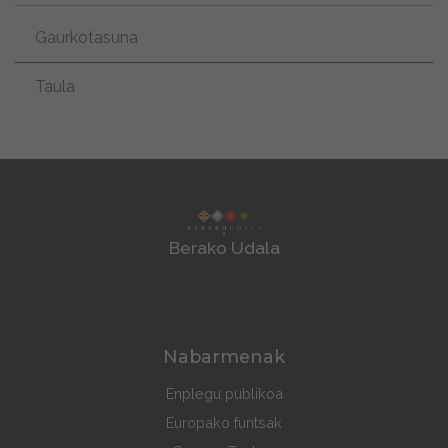
Gaurkotasuna
Taula
Berako Udala
Nabarmenak
Enplegu publikoa
Europako funtsak