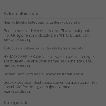
Azken albisteak
Herriko Etxeko bulegoak itxita Berako bestetan
Berako bestak direla eta, Herriko Etxeko bulegoak
ITXIAK egonen dira abuztuaren 3tik 6ra (biak barn
2026ko uztailak 23
Autobus geltokien leku aldaketa Berako bestetan
BERAKO BESTAK direla eta, 2026ko uztailaren 29tik
abuztuaren 8ra arte (biak barne) Toki Ona eta Ezte...
2026ko uztailak 23
Bestabusaren ordutegia Berako bestetan (2026)
Berako bestetan Bestabusa izanen da abuztuaren 1ean
(larunbata)Prezioa: 5 euro (joan-etorria...
2026ko uztailak 21
Kategoriak