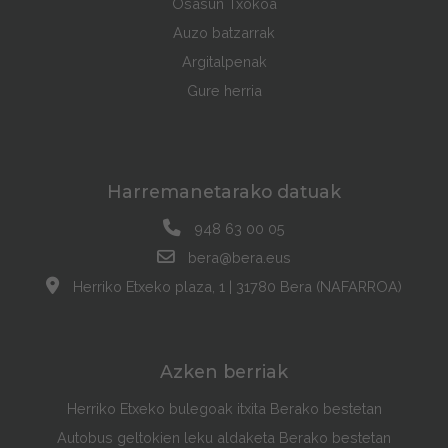
Osasun Txokoa
Auzo batzarrak
Argitalpenak
Gure herria
Harremanetarako datuak
948 63 00 05
bera@bera.eus
Herriko Etxeko plaza, 1 | 31780 Bera (NAFARROA)
Azken berriak
Herriko Etxeko bulegoak itxita Berako bestetan
Autobus geltokien leku aldaketa Berako bestetan