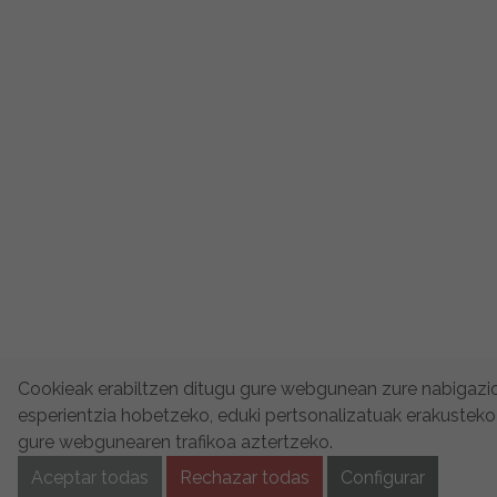
Cookieak erabiltzen ditugu gure webgunean zure nabigazi
esperientzia hobetzeko, eduki pertsonalizatuak erakusteko
gure webgunearen trafikoa aztertzeko.
Aceptar todas
Rechazar todas
Configurar