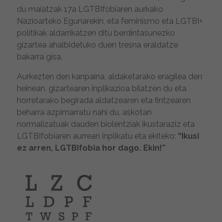
du maiatzak 17a LGTBIfobiaren aurkako
Nazioarteko Egunarekin, eta feminismo eta LGTBI+
politikak aldarrikatzen ditu berdintasunezko
gizartea ahalbidetuko duen tresna eraldatze
bakarra gisa.
Aurkezten den kanpaina, aldaketarako eragilea den
heinean, gizartearen inplikazioa bilatzen du eta
horretarako begirada aldatzearen eta fintzearen
beharra azpimarratu nahi du, askotan
normalizatuak dauden biolentziak ikustaraziz eta
LGTBIfobiaren aurrean inplikatu eta ekiteko:
“Ikusi
ez arren, LGTBIfobia hor dago. Ekin!”