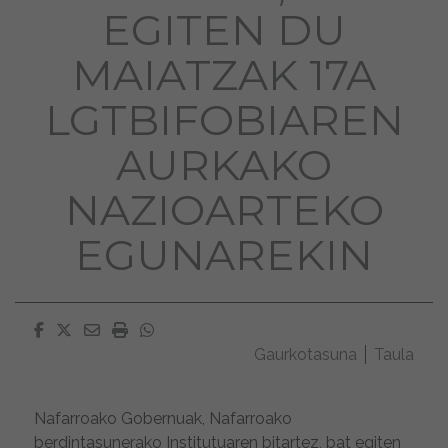
EGITEN DU
MAIATZAK 17A
LGTBIFOBIAREN
AURKAKO
NAZIOARTEKO
EGUNAREKIN
Facebook
Twitter
Email
Imprimir
Whatsapp
Gaurkotasuna
Taula
Nafarroako Gobernuak, Nafarroako
berdintasunerako Institutuaren bitartez, bat egiten