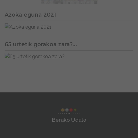
Azoka eguna 2021
65 urtetik gorakoa zara?...
Berako Udala