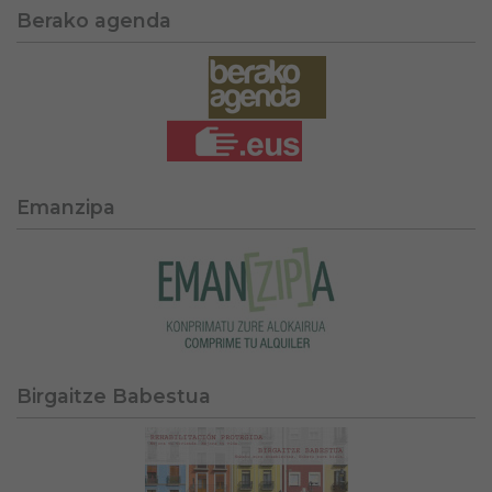
Berako agenda
Emanzipa
Birgaitze Babestua