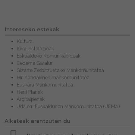
Intereseko estekak
Kultura
Kirol instalazioak
Eskualdeko Komunikabideak
Cederna Garalur
Gizarte Zerbitzuetako Mankomunitatea
Hiri hondakinen mankomunitatea
Euskara Mankomunitatea
Herri Planak
Argitalpenak
Udalerri Euskaldunen Mankomunitatea (UEMA)
Alkateak erantzuten du