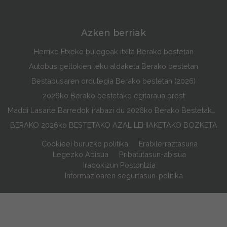
Azken berriak
Herriko Etxeko bulegoak itxita Berako bestetan
Autobus geltokien leku aldaketa Berako bestetan
Bestabusaren ordutegia Berako bestetan (2026)
2026ko Berako bestetako egitaraua prest
Maddi Lasarte Barredok irabazi du 2026ko Berako Bestetako Egitarauaren Azala Lehiaketa
BERAKO 2026ko BESTETAKO AZAL LEHIAKETAKO BOZKETA
Cookieei buruzko politika
Erabilerraztasuna
Legezko Abisua
Pribatutasun-abisua
Iradokizun Postontzia
Informazioaren segurtasun-politika