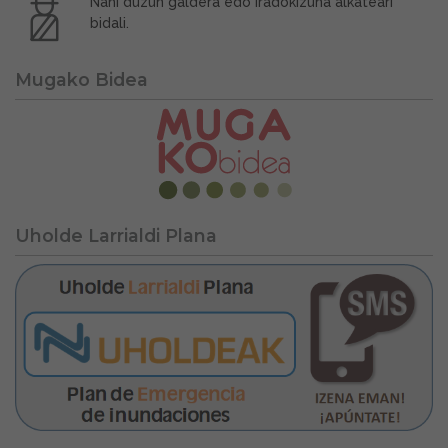
Nahi duzun galdera edo iradokizuna alkateari
bidali.
Mugako Bidea
Uholde Larrialdi Plana