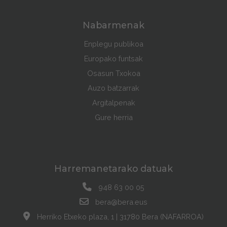
Nabarmenak
Enplegu publikoa
Europako funtsak
Osasun Txokoa
Auzo batzarrak
Argitalpenak
Gure herria
Harremanetarako datuak
948 63 00 05
bera@bera.eus
Herriko Etxeko plaza, 1 | 31780 Bera (NAFARROA)