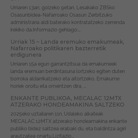
Urriaren 13an, goizeko 9etan, Lesakako ZBSko
Osasunbidea-Nafarroako Osasun Zerbitzuko
administraria aldi baterako kontratatzeko zerrenda
irekiko da.Informazio gehiago:...
Urriak 15 – Landa eremuko emakumeak,
Nafarroako politikaren bazterretik
erdigunera
Urriaren 15a egun garrantzitsua da emakumeek
landa eremuan berdintasuna lortzeko egiten duten
borroka aldarrikatzeko eta aitortzeko. Emakume
horiek oroitu eta omentzen dira, ...
ENKANTE PUBLIKOA, MECALAC 12MTX
ATZERAKO HONDEAMAKINA SALTZEKO
2025eko uztailaren 11n, Udaleko alkateak
MECALAC 12MTX atzerako hondeamakina enkante
publiko bidez saltzea erabaki du, eta baldintza agiri
arautzailea onartu.Lizitazio...