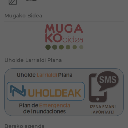
Mugako Bidea
Uholde Larrialdi Plana
Berako agenda