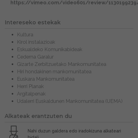
https://vimeo.com/video601/review/1130199239
Intereseko estekak
Kultura
Kirol instalazioak
Eskualdeko Komunikabideak
Cederna Garalur
Gizarte Zerbitzuetako Mankomunitatea
Hiri hondakinen mankomunitatea
Euskara Mankomunitatea
Herri Planak
Argitalpenak
Udalerri Euskaldunen Mankomunitatea (UEMA)
Alkateak erantzuten du
Nahi duzun galdera edo iradokizuna alkateari
bidali.