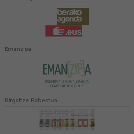
Emanzipa
Birgaitze Babestua