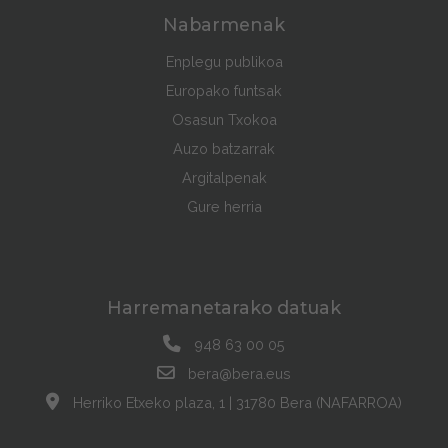
Nabarmenak
Enplegu publikoa
Europako funtsak
Osasun Txokoa
Auzo batzarrak
Argitalpenak
Gure herria
Harremanetarako datuak
948 63 00 05
bera@bera.eus
Herriko Etxeko plaza, 1 | 31780 Bera (NAFARROA)