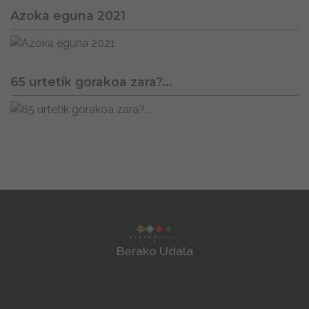
Azoka eguna 2021
65 urtetik gorakoa zara?...
Berako Udala