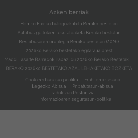
Azken berriak
Herriko Etxeko bulegoak itxita Berako bestetan
Autobus geltokien leku aldaketa Berako bestetan
Bestabusaren ordutegia Berako bestetan (2026)
2026ko Berako bestetako egitaraua prest
Maddi Lasarte Barredok irabazi du 2026ko Berako Bestetako Egitarauaren Azala Lehiaketa
BERAKO 2026ko BESTETAKO AZAL LEHIAKETAKO BOZKETA
Cookieei buruzko politika
Erabilerraztasuna
Legezko Abisua
Pribatutasun-abisua
Iradokizun Postontzia
Informazioaren segurtasun-politika