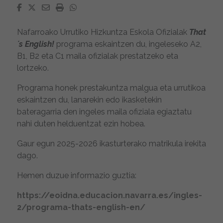
Facebook
Twitter
Email
Imprimir
Whatsapp
Nafarroako Urrutiko Hizkuntza Eskola Ofizialak
That
´s English!
programa eskaintzen du, ingeleseko A2,
B1, B2 eta C1 maila ofizialak prestatzeko eta
lortzeko.
Programa honek prestakuntza malgua eta urrutikoa
eskaintzen du, lanarekin edo ikasketekin
bateragarria den ingeles maila ofiziala egiaztatu
nahi duten helduentzat ezin hobea.
Gaur egun 2025-2026 ikasturterako matrikula irekita
dago.
Hemen duzue informazio guztia:
https://eoidna.educacion.navarra.es/ingles-
2/programa-thats-english-en/