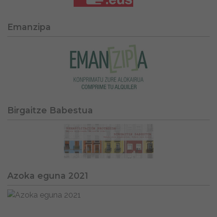
Emanzipa
Birgaitze Babestua
Azoka eguna 2021