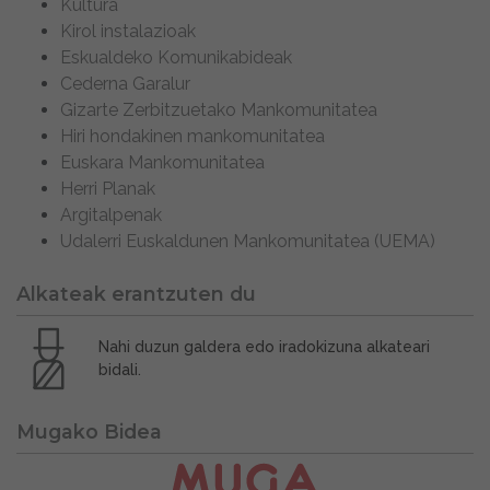
Kultura
Kirol instalazioak
Eskualdeko Komunikabideak
Cederna Garalur
Gizarte Zerbitzuetako Mankomunitatea
Hiri hondakinen mankomunitatea
Euskara Mankomunitatea
Herri Planak
Argitalpenak
Udalerri Euskaldunen Mankomunitatea (UEMA)
Alkateak erantzuten du
Nahi duzun galdera edo iradokizuna alkateari
bidali.
Mugako Bidea