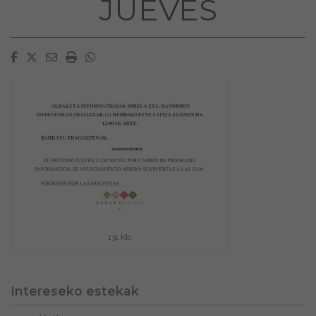
JUEVES
Facebook
Twitter
Email
Imprimir
Whatsapp
131 Kb.
Intereseko estekak