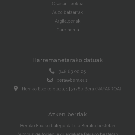
Osasun Txokoa
Auzo batzarrak
Argitalpenak
Gure herria
Harremanetarako datuak
948 63 00 05
bera@bera.eus
Herriko Etxeko plaza, 1 | 31780 Bera (NAFARROA)
Azken berriak
Herriko Etxeko bulegoak itxita Berako bestetan
Autobus geltokien leku aldaketa Berako bestetan