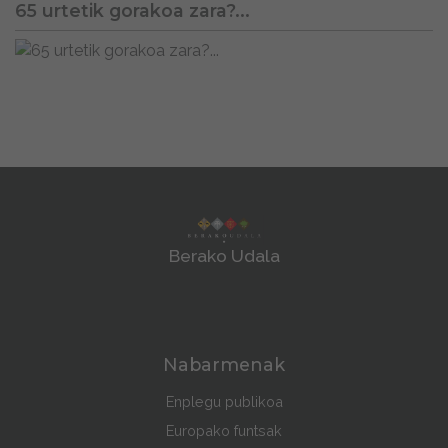
65 urtetik gorakoa zara?...
Berako Udala
Nabarmenak
Enplegu publikoa
Europako funtsak