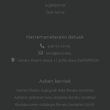
Argitalpenak
Gure herria
Harremanetarako datuak
948 63 00 05
bera@bera.eus
Herriko Etxeko plaza, 1 | 31780 Bera (NAFARROA)
Azken berriak
Herriko Etxeko bulegoak itxita Berako bestetan
Autobus geltokien leku aldaketa Berako bestetan
Bestabusaren ordutegia Berako bestetan (2026)