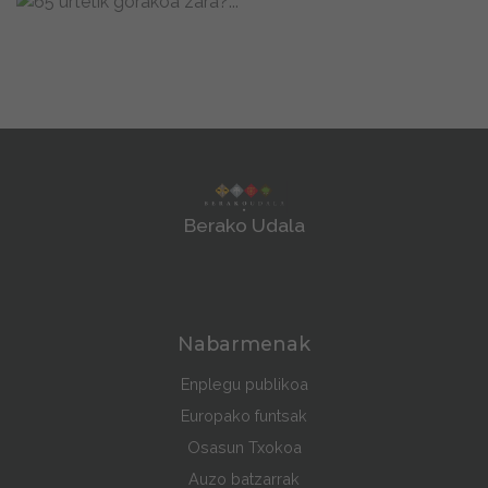
Berako Udala
Nabarmenak
Enplegu publikoa
Europako funtsak
Osasun Txokoa
Auzo batzarrak