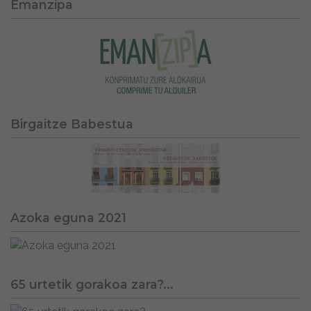
Emanzipa
Birgaitze Babestua
Azoka eguna 2021
65 urtetik gorakoa zara?...