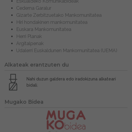
Eskualdeko Komunikabideak
Cederna Garalur
Gizarte Zerbitzuetako Mankomunitatea
Hiri hondakinen mankomunitatea
Euskara Mankomunitatea
Herri Planak
Argitalpenak
Udalerri Euskaldunen Mankomunitatea (UEMA)
Alkateak erantzuten du
Nahi duzun galdera edo iradokizuna alkateari
bidali.
Mugako Bidea