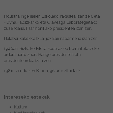
Industria Ingeniarien Eskolako irakaslea izan zen, eta
«Dyna» aldizkariko eta Olaveaga Laborategietako
zuzendaria. Filarmonikako presidentea izan zen.
Halaber, xake eta billar jokalari nabarmena izan zen.
1940an, Bizkaiko Pilota Federazioa berrantolatzeko
ardura hartu zuen. Hango presidentea eta
presidenteordea izan zen.
1981n zendu zen Bilbon, 96 urte zituelarik
Intereseko estekak
Kultura