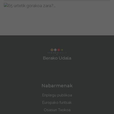
Berako Udala
Nabarmenak
Enplegu publikoa
Europako funtsak
Osasun Txokoa