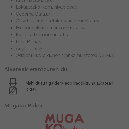
Kirol instalazioak
Eskualdeko Komunikabideak
Cederna Garalur
Gizarte Zerbitzuetako Mankomunitatea
Hiri hondakinen mankomunitatea
Euskara Mankomunitatea
Herri Planak
Argitalpenak
Udalerri Euskaldunen Mankomunitatea (UEMA)
Alkateak erantzuten du
Nahi duzun galdera edo iradokizuna alkateari
bidali.
Mugako Bidea