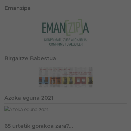
Emanzipa
Birgaitze Babestua
Azoka eguna 2021
65 urtetik gorakoa zara?...