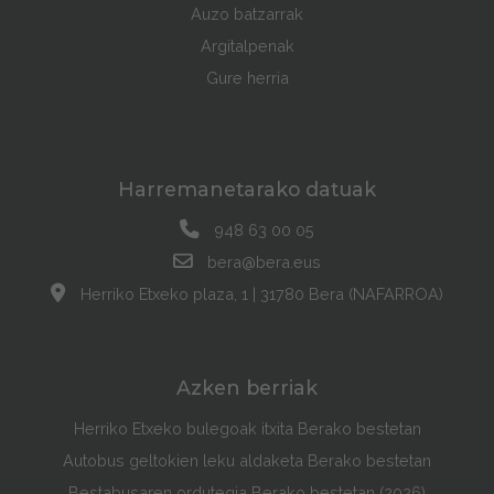
Auzo batzarrak
Argitalpenak
Gure herria
Harremanetarako datuak
948 63 00 05
bera@bera.eus
Herriko Etxeko plaza, 1 | 31780 Bera (NAFARROA)
Azken berriak
Herriko Etxeko bulegoak itxita Berako bestetan
Autobus geltokien leku aldaketa Berako bestetan
Bestabusaren ordutegia Berako bestetan (2026)