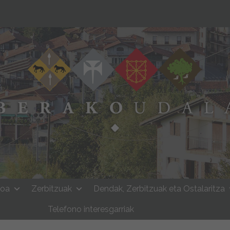
moa
Zerbitzuak
Dendak, Zerbitzuak eta Ostalaritza
Telefono interesgarriak