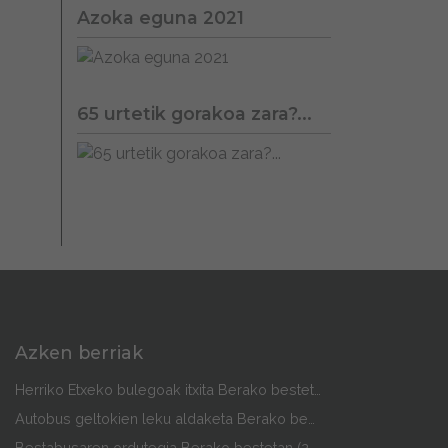
Azoka eguna 2021
65 urtetik gorakoa zara?...
Azken berriak
Herriko Etxeko bulegoak itxita Berako bestetan
Autobus geltokien leku aldaketa Berako bestetan
Bestabusaren ordutegia Berako bestetan (2026)