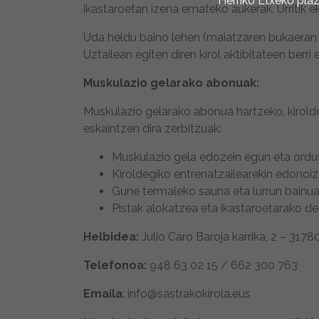
Herriko Etxeko pla
ikastaroetan izena emateko aukerak. Urritik e
Uda heldu baino lehen (maiatzaren bukaeran e
Uztailean egiten diren kirol aktibitateen ber
Muskulazio gelarako abonuak:
Muskulazio gelarako abonua hartzeko, kirold
eskaintzen dira zerbitzuak:
Muskulazio gela edozein egun eta ordut
Kiroldegiko entrenatzailearekin edonoi
Gune termaleko sauna eta lurrun bainua
Pistak alokatzea eta ikastaroetarako d
Helbidea:
Julio Caro Baroja karrika, 2 – 31
Telefonoa:
948 63 02 15 / 662 300 763
Emaila
: info@sastrakokirola.eus