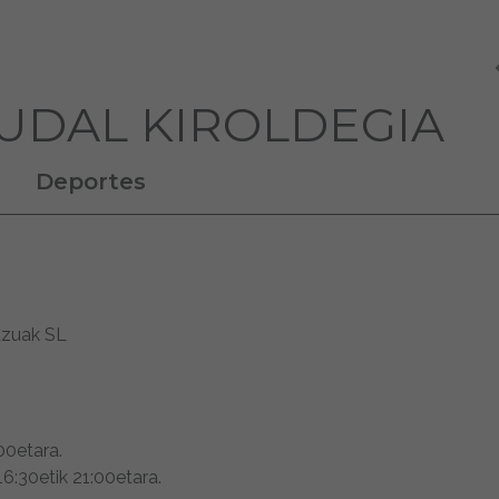
 UDAL KIROLDEGIA
Deportes
itzuak SL
00etara.
16:30etik 21:00etara.