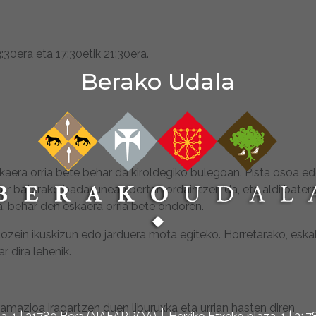
3:30era eta 17:30etik 21:30era.
Berako Udala
skaera orria bete behar da kiroldegiko bulegoan. Pista osoa e
ar baterako bada, unean bertan ordaintzen da, eta aldi bater
a, behar den eskaera orria bete ondoren.
dozein ikuskizun edo jarduera mota egiteko. Horretarako, esk
r dira lehenik.
gramazioa iragartzen duen liburuxka eta urrian hasten diren