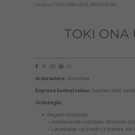
Search for:
Hasiera
>
TOKI ONA UDAL KIROLDEGIA
TOKI ONA
Facebook
Twitter
Email
Imprimir
Whatsapp
Arduraduna:
José Viela.
Enpresa kudeatzailea:
Sastrako kirol zerb
Ordutegia:
Neguko ordutegia:
– Astelehenetik ostiralera, 08:00etik 22:
– Larunbatak: 09:30etik 13:30etara, eta 