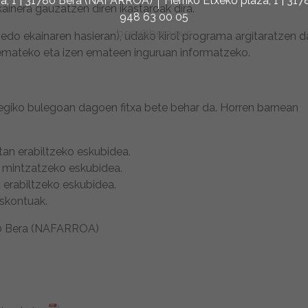
za, 1 | 31780 Bera (NAFARROA)
Herriko Etxeko plaza, 1 | 3
kainera gauzatzen diren ikastaroak dira.
948 63 00 05
bera@bera.eus
do ekainaren hasieran), udako kirol programa argitaratzen d
ri emateko eta izen emateen inguruan informatzeko.
egiko bulegoan dagoen fitxa bete behar da. Horren barnean
an erabiltzeko eskubidea.
z mintzatzeko eskubidea.
 erabiltzeko eskubidea.
eskontuak.
780 Bera (NAFARROA)