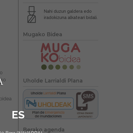
Nahi duzun galdera edo
iradokizuna alkateari bidali.
Mugako Bidea
do
ako
Uholde Larrialdi Plana
abidea
ES
Berako agenda