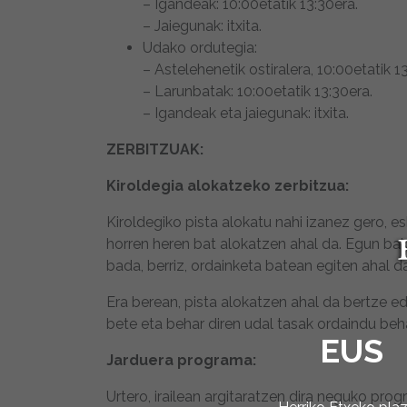
– Igandeak: 10:00etatik 13:30era.
– Jaiegunak: itxita.
Udako ordutegia:
– Astelehenetik ostiralera, 10:00etatik 1
– Larunbatak: 10:00etatik 13:30era.
– Igandeak eta jaiegunak: itxita.
ZERBITZUAK:
Kiroldegia alokatzeko zerbitzua:
Kiroldegiko pista alokatu nahi izanez gero, e
horren heren bat alokatzen ahal da. Egun bak
bada, berriz, ordainketa batean egiten ahal d
Era berean, pista alokatzen ahal da bertze e
bete eta behar diren udal tasak ordaindu beha
EUS
Jarduera programa:
Urtero, irailean argitaratzen dira neguko pro