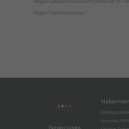
Neguko jarduera fisikoko programa 25-26. Ur
https://tokiona.bera.eus/
Nabarme
Enplegu publi
Europako funt
Berako Udala
Osasun Txoko