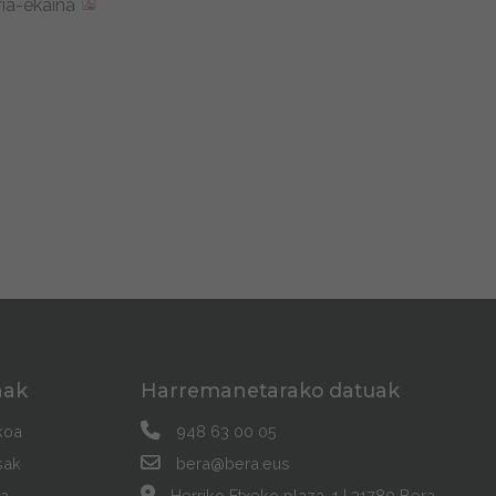
ria-ekaina
nak
Harremanetarako datuak
koa
948 63 00 05
sak
bera@bera.eus
a
Herriko Etxeko plaza, 1 | 31780 Bera