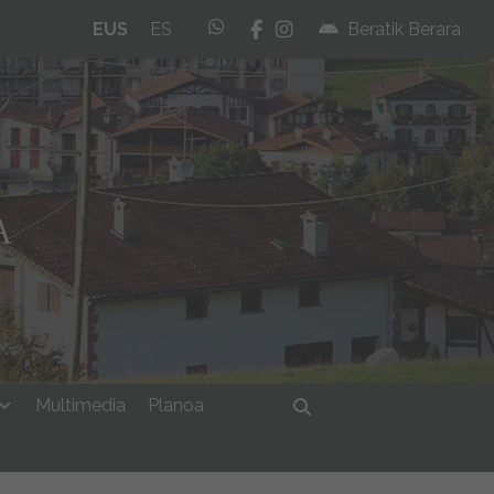
whatsapp
facebook
instagram
EUS
ES
Beratik Berara
Multimedia
Planoa
Bilatu