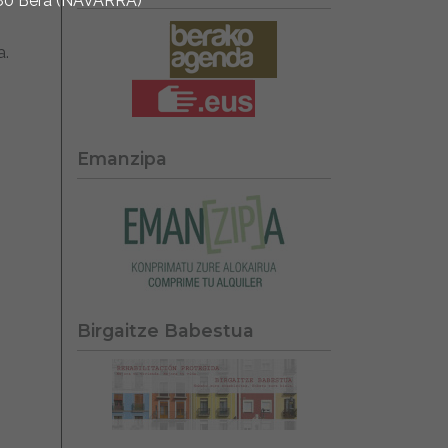
1780 Bera (NAVARRA)
a.
Emanzipa
Birgaitze Babestua