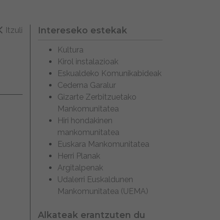
Intereseko estekak
Itzuli
Kultura
Kirol instalazioak
Eskualdeko Komunikabideak
Cederna Garalur
Gizarte Zerbitzuetako
Mankomunitatea
Hiri hondakinen
mankomunitatea
Euskara Mankomunitatea
Herri Planak
Argitalpenak
Udalerri Euskaldunen
Mankomunitatea (UEMA)
Alkateak erantzuten du