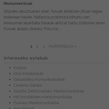
Monumentoak
1841eko abuztuaren 16an, foruak aldatzen zituen legea
indarrean hasirik, Nafarroa probintzia bihurtu zen,
erresumari abantaila fiskalak aintzat hartu zizkioten arren.
Foruak aldatu zirenez, Foru ize...
1
2
3
HURRENGOA »
Intereseko estekak
Kultura
Kirol instalazioak
Eskualdeko Komunikabideak
Cederna Garalur
Gizarte Zerbitzuetako Mankomunitatea
Hiri hondakinen mankomunitatea
Euskara Mankomunitatea
Herri Planak