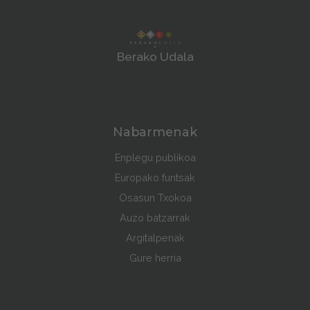
Berako Udala
Nabarmenak
Enplegu publikoa
Europako funtsak
Osasun Txokoa
Auzo batzarrak
Argitalpenak
Gure herria