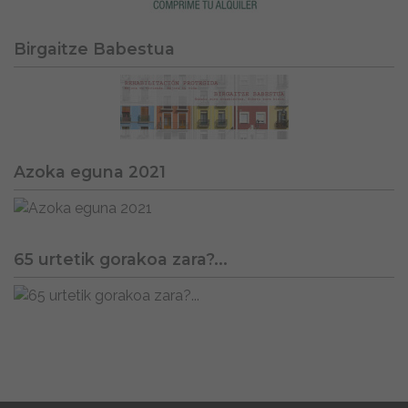
Birgaitze Babestua
Azoka eguna 2021
65 urtetik gorakoa zara?...