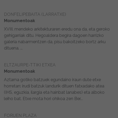
DONFELIPEBAITA (LARRATXE)
Monumentoak
XVIII. mendeko arkitekturaren eredu ona da, eta geroko
gehigarriak ditu. Hegoaldera begira dagoen harrizko
galeria nabarmentzen da, pisu bakoitzeko bortz arku
dituena. ...
ELTZAURPE-TTIKI ETXEA
Monumentoak
Aztarna gotiko batzuek egundaino iraun dute etxe
horretan: irudi batzuk landurik dituen fatxadako atea
(IHS, eguzkia, ilargia eta hainbat lanabes) eta alboko
leiho bat. Etxe mota hori ohikoa zen Ber...
FORUEN PLAZA