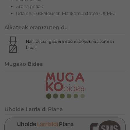
Argitalpenak
Udalerri Euskaldunen Mankomunitatea (UEMA)
Alkateak erantzuten du
Nahi duzun galdera edo iradokizuna alkateari
bidali.
Mugako Bidea
Uholde Larrialdi Plana